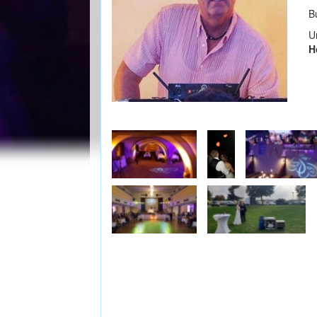
B
U
H