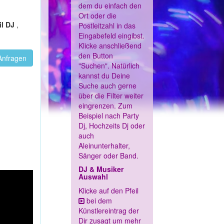
dem du einfach den
Ort oder die
il DJ
,
Postleitzahl in das
Eingabefeld eingibst.
Klicke anschließend
den Button
Anfragen
"Suchen". Natürlich
kannst du Deine
Suche auch gerne
über die Filter weiter
eingrenzen. Zum
Beispiel nach Party
Dj, Hochzeits Dj oder
auch
Aleinunterhalter,
Sänger oder Band.
DJ & Musiker
Auswahl
Klicke auf den Pfeil
bei dem
Künstlereintrag der
Dir zusagt um mehr