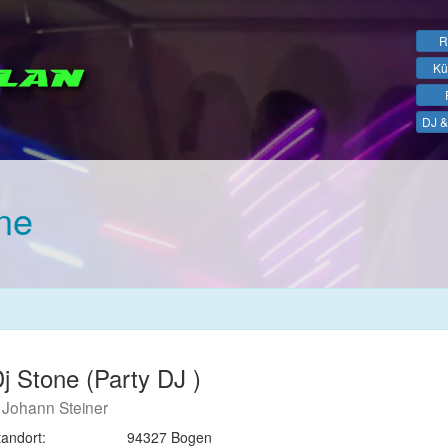
R
Kü
DJ &
ne
j Stone (Party DJ )
Johann Steiner
tandort:
94327 Bogen