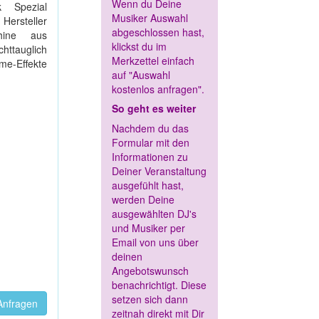
Wenn du Deine
k Spezial
Musiker Auswahl
ersteller
abgeschlossen hast,
hine aus
klickst du im
ttauglich
Merkzettel einfach
e-Effekte
auf "Auswahl
kostenlos anfragen".
So geht es weiter
Nachdem du das
Formular mit den
Informationen zu
Deiner Veranstaltung
ausgefühlt hast,
werden Deine
ausgewählten DJ's
und Musiker per
Email von uns über
deinen
Angebotswunsch
benachrichtigt. Diese
setzen sich dann
Anfragen
zeitnah direkt mit Dir