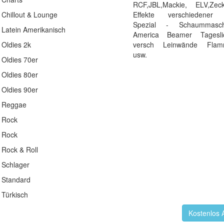
RCF,JBL,Mackie, ELV,Zec
Chillout & Lounge
Effekte verschiedener H
Spezial - Schaummasc
Latein Amerikanisch
America Beamer Tageslich
Oldies 2k
versch Leinwände Flamm
usw.
Oldies 70er
Oldies 80er
Oldies 90er
Reggae
Rock
Rock
Rock & Roll
Schlager
Standard
Türkisch
Kostenlos 