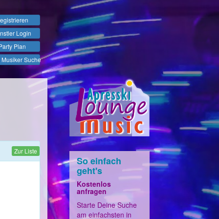
egistrieren
nstler Login
Party Plan
 Musiker Suche
Zur Liste
So einfach
geht's
Kostenlos
anfragen
Starte Deine Suche
am einfachsten in