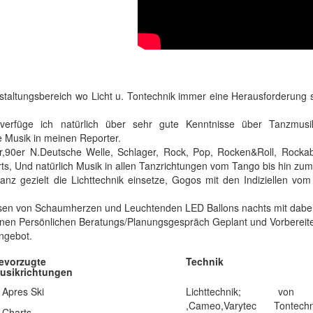
taltungsbereich wo Licht u. Tontechnik immer eine Herausforderung si
verfüge ich natürlich über sehr gute Kenntnisse über Tanzmusi
 Musik in meinen Reporter.
90er N.Deutsche Welle, Schlager, Rock, Pop, Rocken&Roll, Rockabi
ts, Und natürlich Musik in allen Tanzrichtungen vom Tango bis hin zum
nz gezielt die Lichttechnik einsetze, Gogos mit den Indiziellen vom
assen von Schaumherzen und Leuchtenden LED Ballons nachts mit dabei
 einen Persönlichen Beratungs/Planungsgespräch Geplant und Vorbereite
ngebot.
evorzugte
Technik
usikrichtungen
Apres Ski
Lichttechnik; von
,Cameo,Varytec Tontech
Charts