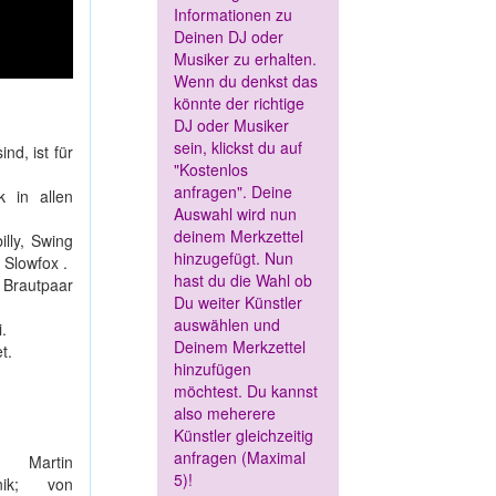
Informationen zu
Deinen DJ oder
Musiker zu erhalten.
Wenn du denkst das
könnte der richtige
DJ oder Musiker
sein, klickst du auf
nd, ist für
"Kostenlos
anfragen". Deine
k in allen
Auswahl wird nun
deinem Merkzettel
lly, Swing
hinzugefügt. Nun
 Slowfox .
hast du die Wahl ob
 Brautpaar
Du weiter Künstler
auswählen und
.
Deinem Merkzettel
t.
hinzufügen
möchtest. Du kannst
also meherere
Künstler gleichzeitig
anfragen (Maximal
 Martin
5)!
nik; von