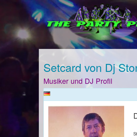
Setcard von Dj Sto
Musiker und DJ Profil
D
S