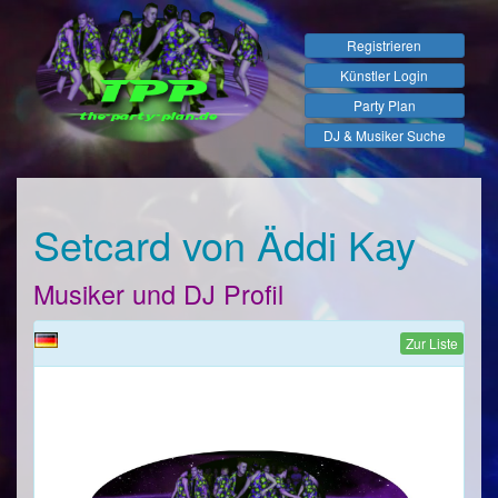
Registrieren
Künstler Login
Party Plan
DJ & Musiker Suche
Setcard von Äddi Kay
Musiker und DJ Profil
Zur Liste