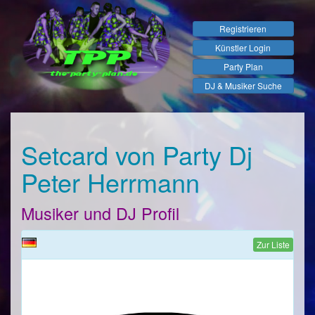
Registrieren
Künstler Login
Party Plan
DJ & Musiker Suche
Setcard von Party Dj
Peter Herrmann
Musiker und DJ Profil
Zur Liste