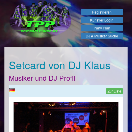
Registrieren
Künstler Login
Party Plan
DJ & Musiker Suche
Setcard von DJ Klaus
Musiker und DJ Profil
Zur Liste