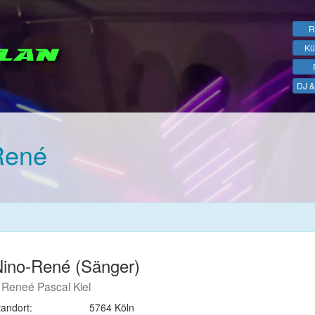
R
Kü
DJ &
René
ino-René (Sänger)
Reneé Pascal Kiel
tandort:
5764 Köln