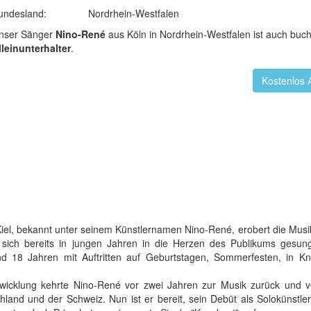
undesland:
Nordrhein-Westfalen
nser Sänger
Nino-René
aus Köln in Nordrhein-Westfalen ist auch buch
lleinunterhalter
.
Kostenlos 
Kiel, bekannt unter seinem Künstlernamen Nino-René, erobert die Musi
t sich bereits in jungen Jahren in die Herzen des Publikums gesun
d 18 Jahren mit Auftritten auf Geburtstagen, Sommerfesten, in K
wicklung kehrte Nino-René vor zwei Jahren zur Musik zurück und ve
hland und der Schweiz. Nun ist er bereit, sein Debüt als Solokünstler