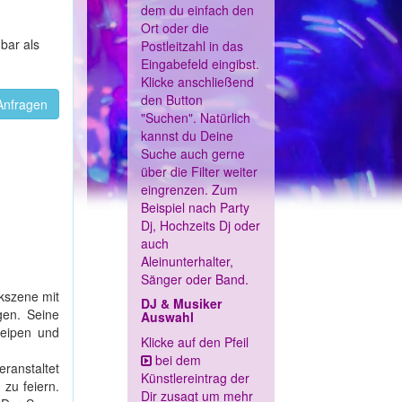
dem du einfach den
Ort oder die
bar als
Postleitzahl in das
Eingabefeld eingibst.
Klicke anschließend
den Button
Anfragen
"Suchen". Natürlich
kannst du Deine
Suche auch gerne
über die Filter weiter
eingrenzen. Zum
Beispiel nach Party
Dj, Hochzeits Dj oder
auch
Aleinunterhalter,
Sänger oder Band.
kszene mit
DJ & Musiker
gen. Seine
Auswahl
neipen und
Klicke auf den Pfeil
bei dem
ranstaltet
Künstlereintrag der
 zu feiern.
Dir zusagt um mehr