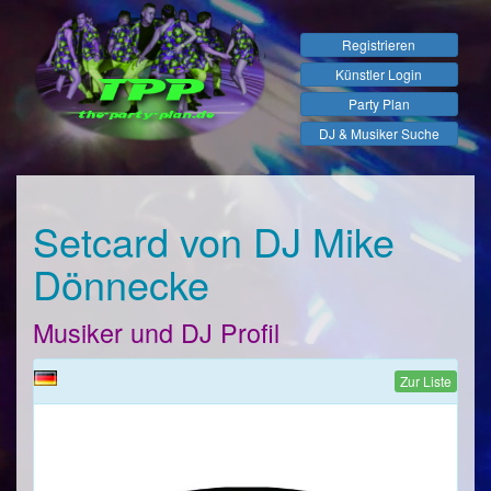
Registrieren
Künstler Login
Party Plan
DJ & Musiker Suche
Setcard von DJ Mike
Dönnecke
Musiker und DJ Profil
Zur Liste