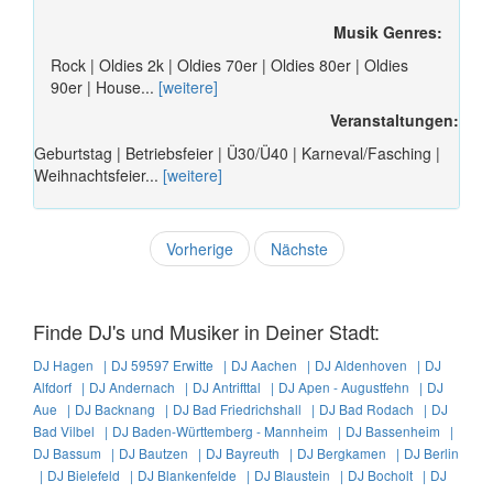
Musik Genres:
Rock | Oldies 2k | Oldies 70er | Oldies 80er | Oldies
90er | House...
[weitere]
Veranstaltungen:
Geburtstag | Betriebsfeier | Ü30/Ü40 | Karneval/Fasching |
Weihnachtsfeier...
[weitere]
Vorherige
Nächste
Finde DJ's und Musiker in Deiner Stadt:
DJ Hagen |
DJ 59597 Erwitte |
DJ Aachen |
DJ Aldenhoven |
DJ
Alfdorf |
DJ Andernach |
DJ Antrifttal |
DJ Apen - Augustfehn |
DJ
Aue |
DJ Backnang |
DJ Bad Friedrichshall |
DJ Bad Rodach |
DJ
Bad Vilbel |
DJ Baden-Württemberg - Mannheim |
DJ Bassenheim |
DJ Bassum |
DJ Bautzen |
DJ Bayreuth |
DJ Bergkamen |
DJ Berlin
|
DJ Bielefeld |
DJ Blankenfelde |
DJ Blaustein |
DJ Bocholt |
DJ