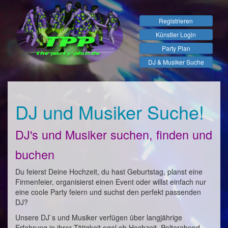
Registrieren
Künstler Login
Party Plan
DJ & Musiker Suche
DJ und Musiker Suche!
DJ's und Musiker suchen, finden und
buchen
Du feierst Deine Hochzeit, du hast Geburtstag, planst eine
Firmenfeier, organisierst einen Event oder willst einfach nur
eine coole Party feiern und suchst den perfekt passenden
DJ?
Unsere DJ`s und Musiker verfügen über langjährige
Erfahrung in ihrer Tätigkeit egal ob Hochzeit, Polterabend,