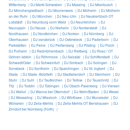
Wittenberg |
DJ Markt Schwaben |
DJ Massing |
DJ Meerbusch |
DJ Mönchengladbach |
DJ Moorenweis |
DJ Mülheim |
DJ Mülheim
an der Ruhr |
DJ München |
DJ Neu-Ulm |
DJ Neukieritzsch OT
Lobstädt |
DJ Neunburg vorm Wald |
DJ Neunkirchen |
DJ
Neuruppin |
DJ Neuss |
DJ Nieheim |
DJ Norderstedt |
DJ
Nordhausen |
DJ Nordkirchen |
DJ Norken |
DJ Nürnberg |
DJ
Oberhausen |
DJ osnabrück |
DJ Osterwieck |
DJ Paderborn |
DJ
Parkstetten |
DJ Peine |
DJ Peißenberg |
DJ Pilsting |
DJ Polch |
DJ Pulheim |
DJ Rednitzhembach |
DJ Rietberg |
DJ Roez / OT
Göhren lebbin |
DJ Röhrmoos |
DJ Salzatal |
DJ Schifferstadt |
DJ
Schwedt/Oder |
DJ Schweinfurt |
DJ Simbach |
DJ Solingen |
DJ
Sonsbeck |
DJ Sontheim |
DJ Spaichingen |
DJ St. Ingbert |
DJ
Stade |
DJ Stade -Bützfleth |
DJ Stadtallendorf |
DJ Steinheim |
DJ
Stuhr |
DJ Suhl |
DJ Taufkirchen |
DJ Teltow |
DJ Teuschnitz |
DJ
Titz |
DJ Toddin |
DJ Tübingen |
DJ Übach-Palenberg |
DJ Viersen
|
DJ Walluf |
DJ Wanna bei Otterndorf |
DJ Wehr/Baden |
DJ Wesel
|
DJ Wesseling |
DJ Wiesloch |
DJ Wörthsee |
DJ Wunsiedel |
DJ
Würselen |
DJ Zella-Mehlis |
DJ Zella-Mehlis OT Benshausen |
DJ
Zirndorf bei Nürnberg (Fürth) |