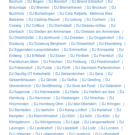
Bochum |
DJ Bogen |
DJ Bondorf |
DJ Brand-Erbisdorf |
DJ
Braunlage |
DJ Bremen |
DJ Bremerhaven |
DJ Brockum |
DJ
Buchholz |
DJ Burladingen |
DJ Cala Ratjada - Mallorca Illles
Baleares |
DJ Castrop-Rauxel |
DJ coburg |
DJ Cochem |
DJ
Coswig |
DJ Cottbus |
DJ Darmstadt |
DJ Dessau-roßlau |
DJ
Dierbach |
DJ Dießen am Ammersee |
DJ Diessen am Ammersee |
DJ Dietzhölztal |
DJ dortmund |
DJ Dresden |
DJ Duggendorf |
DJ
Duisburg |
DJ Duisburg Bergheim |
DJ Düsseldorf |
DJ Ebersberg |
DJ Eggenstein-Leopoldshafen |
DJ Emmerthal |
DJ Ennepetal |
DJ
Erdweg |
DJ Erftstadt |
DJ Essen |
DJ Flintbek |
DJ Frankfurt |
DJ
Frankfurt am Main |
DJ Frechen |
DJ Freiburg |
DJ Friedrichsdorf |
DJ Frielendorf |
DJ Fulda |
DJ Fürth |
DJ Garmisch-Partenkirchen |
DJ Gaußig OT Katschwitz |
DJ Gelsenkirchen |
DJ Gera |
DJ
Gessertshausen |
DJ Glinde |
DJ Gotha |
DJ Greding |
DJ
Grevenbroich |
DJ Großthiemig |
DJ Grub am Forst |
DJ Gütersloh |
DJ hagenow |
DJ Hainewalde |
DJ Halle |
DJ Haltern am See |
DJ
Hamburg |
DJ Hannover |
DJ Hasbergen |
DJ Hirschau |
DJ
Holzminden |
DJ Homberg Ohm |
DJ Idar-Oberstein |
DJ Ihringen |
DJ Illerrieden |
DJ Iserlohn |
DJ Kamp-Lintfort |
DJ Karlshud |
DJ
Kempten |
DJ Kleinröhrsdorf |
DJ Köln |
DJ köln |
DJ Köln |
DJ
Königsbrunn |
DJ Königsmoos |
DJ Lage |
DJ Langenselbold |
DJ
Lauingen |
DJ Leutesdorf |
DJ Lippstadt |
DJ Loitz |
DJ London |
DJ Lübbecke |
DJ Ludwigshafen |
DJ Lüneburg |
DJ Lutherstadt