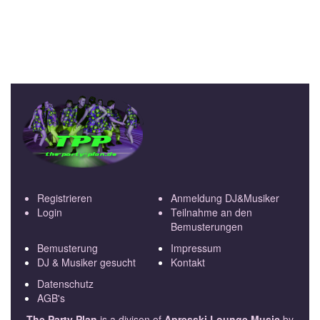
Registrieren
Anmeldung DJ&Musiker
Login
Teilnahme an den
Bemusterungen
Bemusterung
Impressum
DJ & Musiker gesucht
Kontakt
Datenschutz
AGB's
The Party Plan
is a divison of
Apresski Lounge Music
by