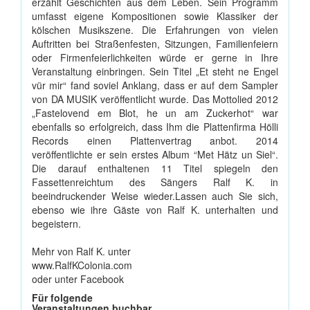
erzählt Geschichten aus dem Leben. Sein Programm
umfasst eigene Kompositionen sowie Klassiker der
kölschen Musikszene. Die Erfahrungen von vielen
Auftritten bei Straßenfesten, Sitzungen, Familienfeiern
oder Firmenfeierlichkeiten würde er gerne in Ihre
Veranstaltung einbringen. Sein Titel „Et steht ne Engel
vür mir“ fand soviel Anklang, dass er auf dem Sampler
von DA MUSIK veröffentlicht wurde. Das Mottolied 2012
„Fastelovend em Blot, he un am Zuckerhot“ war
ebenfalls so erfolgreich, dass Ihm die Plattenfirma Hölli
Records einen Plattenvertrag anbot. 2014
veröffentlichte er sein erstes Album “Met Hätz un Siel“.
Die darauf enthaltenen 11 Titel spiegeln den
Fassettenreichtum des Sängers Ralf K. in
beeindruckender Weise wieder.Lassen auch Sie sich,
ebenso wie ihre Gäste von Ralf K. unterhalten und
begeistern.
Mehr von Ralf K. unter
www.RalfKColonia.com
oder unter Facebook
Für folgende
Veranstaltungen buchbar