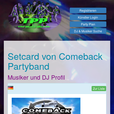
Registrieren
Künstler Login
Party Plan
DJ & Musiker Suche
Setcard von Comeback
Partyband
Musiker und DJ Profil
Zur Liste