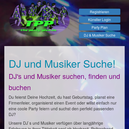
Registrieren
Künstler Login
Party Plan
DJ & Musiker Suche
DJ und Musiker Suche!
DJ's und Musiker suchen, finden und
buchen
Du feierst Deine Hochzeit, du hast Geburtstag, planst eine
Firmenfeier, organisierst einen Event oder willst einfach nur
eine coole Party feiern und suchst den perfekt passenden
DJ?
Unsere DJ`s und Musiker verfügen über langjährige
Erfahrung in ihrer Tätigkeit egal ob Hochzeit, Polterabend,