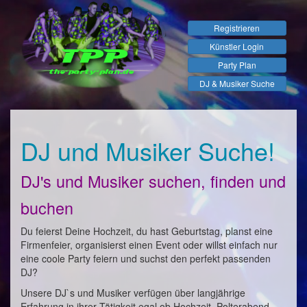
Registrieren
Künstler Login
Party Plan
DJ & Musiker Suche
DJ und Musiker Suche!
DJ's und Musiker suchen, finden und
buchen
Du feierst Deine Hochzeit, du hast Geburtstag, planst eine
Firmenfeier, organisierst einen Event oder willst einfach nur
eine coole Party feiern und suchst den perfekt passenden
DJ?
Unsere DJ`s und Musiker verfügen über langjährige
Erfahrung in ihrer Tätigkeit egal ob Hochzeit, Polterabend,