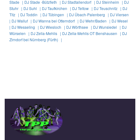
Stade |
DJ Stade -Bützfleth |
DJ Stadtallendorf |
DJ Steinheim |
DJ
Stuhr |
DJ Suhl |
DJ Taufkirchen |
DJ Teltow |
DJ Teuschnitz |
DJ
Titz |
DJ Toddin |
DJ Tübingen |
DJ Übach-Palenberg |
DJ Viersen
|
DJ Walluf |
DJ Wanna bei Otterndorf |
DJ Wehr/Baden |
DJ Wesel
|
DJ Wesseling |
DJ Wiesloch |
DJ Wörthsee |
DJ Wunsiedel |
DJ
Würselen |
DJ Zella-Mehlis |
DJ Zella-Mehlis OT Benshausen |
DJ
Zirndorf bei Nürnberg (Fürth) |