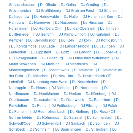
Gessertshausen |
DJ Glinde |
DJ Gotha |
DJ Greding |
DJ
Grevenbroich |
DJ Großthiemig |
DJ Grub am Forst |
DJ Gütersloh |
DJ hagenow |
DJ Hainewalde |
DJ Halle |
DJ Haltern am See |
DJ
Hamburg |
DJ Hannover |
DJ Hasbergen |
DJ Hirschau |
DJ
Holzminden |
DJ Homberg Ohm |
DJ Idar-Oberstein |
DJ Ihringen |
DJ Illerrieden |
DJ Iserlohn |
DJ Kamp-Lintfort |
DJ Karlshud |
DJ
Kempten |
DJ Kleinröhrsdorf |
DJ Köln |
DJ köln |
DJ Königsbrunn
|
DJ Königsmoos |
DJ Lage |
DJ Langenselbold |
DJ Lauingen |
DJ
Leutesdorf |
DJ Lippstadt |
DJ Loitz |
DJ London |
DJ Lübbecke |
DJ Ludwigshafen |
DJ Lüneburg |
DJ Lutherstadt Wittenberg |
DJ
Markt Schwaben |
DJ Massing |
DJ Meerbusch |
DJ
Mönchengladbach |
DJ Moorenweis |
DJ Mülheim |
DJ Mülheim an
der Ruhr |
DJ München |
DJ Neu-Ulm |
DJ Neukieritzsch OT
Lobstädt |
DJ Neunburg vorm Wald |
DJ Neunkirchen |
DJ
Neuruppin |
DJ Neuss |
DJ Nieheim |
DJ Norderstedt |
DJ
Nordhausen |
DJ Nordkirchen |
DJ Norken |
DJ Nürnberg |
DJ
Oberhausen |
DJ osnabrück |
DJ Osterwieck |
DJ Paderborn |
DJ
Parkstetten |
DJ Peine |
DJ Peißenberg |
DJ Pilsting |
DJ Polch |
DJ Pulheim |
DJ Rednitzhembach |
DJ Rietberg |
DJ Roez / OT
Göhren lebbin |
DJ Röhrmoos |
DJ Salzatal |
DJ Schifferstadt |
DJ
Schwedt/Oder |
DJ Schweinfurt |
DJ Simbach |
DJ Solingen |
DJ
Sonsbeck |
DJ Sontheim |
DJ Spaichingen |
DJ St. Ingbert |
DJ