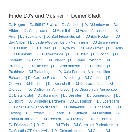
Finde DJ's und Musiker in Deiner Stadt:
DJ Hagen |
DJ 59597 Erwitte |
DJ Aachen |
DJ Aldenhoven |
DJ
Alfdorf |
DJ Andernach |
DJ Antrifttal |
DJ Apen - Augustfehn |
DJ
Aue |
DJ Backnang |
DJ Bad Friedrichshall |
DJ Bad Rodach |
DJ
Bad Vilbel |
DJ Baden-Württemberg - Mannheim |
DJ Bassenheim |
DJ Bassum |
DJ Bautzen |
DJ Bayreuth |
DJ Bergkamen |
DJ Berlin
|
DJ Bielefeld |
DJ Blankenfelde |
DJ Blaustein |
DJ Bocholt |
DJ
Bochum |
DJ Bogen |
DJ Bondorf |
DJ Brand-Erbisdorf |
DJ
Braunlage |
DJ Bremen |
DJ Bremerhaven |
DJ Brockum |
DJ
Buchholz |
DJ Burladingen |
DJ Cala Ratjada - Mallorca Illles
Baleares |
DJ Castrop-Rauxel |
DJ coburg |
DJ Cochem |
DJ
Coswig |
DJ Cottbus |
DJ Darmstadt |
DJ Dessau-roßlau |
DJ
Dierbach |
DJ Dießen am Ammersee |
DJ Diessen am Ammersee |
DJ Dietzhölztal |
DJ dortmund |
DJ Dresden |
DJ Duggendorf |
DJ
Duisburg |
DJ Duisburg Bergheim |
DJ Düsseldorf |
DJ Ebersberg |
DJ Eggenstein-Leopoldshafen |
DJ Emmerthal |
DJ Ennepetal |
DJ
Erdweg |
DJ Erftstadt |
DJ Essen |
DJ Flintbek |
DJ Frankfurt |
DJ
Frankfurt am Main |
DJ Frechen |
DJ Freiburg |
DJ Friedrichsdorf |
DJ Frielendorf |
DJ Fulda |
DJ Fürth |
DJ Garmisch-Partenkirchen |
DJ Gaußig OT Katschwitz |
DJ Gelsenkirchen |
DJ Gera |
DJ