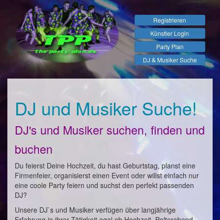
Registrieren
Künstler Login
Party Plan
DJ & Musiker Suche
DJ und Musiker Suche!
DJ's und Musiker suchen, finden und
buchen
Du feierst Deine Hochzeit, du hast Geburtstag, planst eine
Firmenfeier, organisierst einen Event oder willst einfach nur
eine coole Party feiern und suchst den perfekt passenden
DJ?
Unsere DJ`s und Musiker verfügen über langjährige
Erfahrung in ihrer Tätigkeit egal ob Hochzeit, Polterabend,