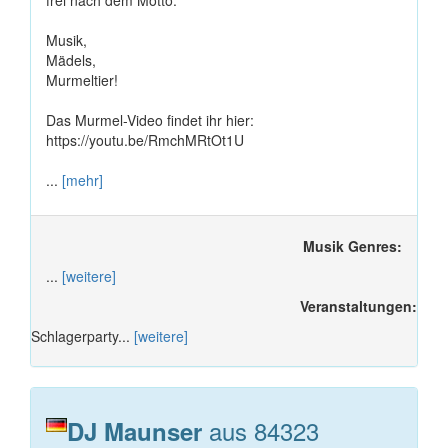
frei nach dem Motto:
Musik,
Mädels,
Murmeltier!
Das Murmel-Video findet ihr hier:
https://youtu.be/RmchMRtOt1U
...
[mehr]
Musik Genres:
...
[weitere]
Veranstaltungen:
Schlagerparty...
[weitere]
aus 84323
DJ Maunser