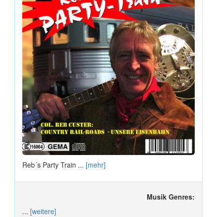
Reb´s Party Train ...
[mehr]
Musik Genres:
...
[weitere]