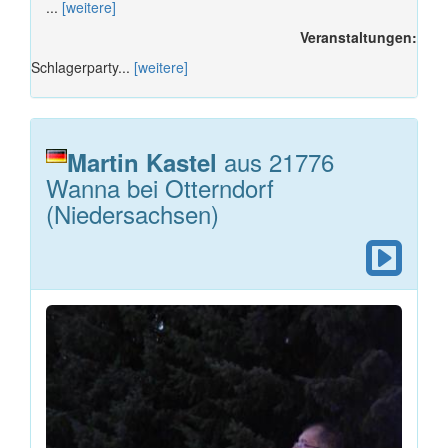
...
[weitere]
Veranstaltungen:
Schlagerparty...
[weitere]
aus 21776
Martin Kastel
Wanna bei Otterndorf
(Niedersachsen)