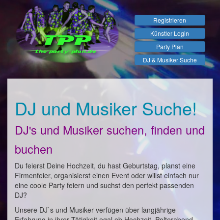
Registrieren
Künstler Login
Party Plan
DJ & Musiker Suche
DJ und Musiker Suche!
DJ's und Musiker suchen, finden und
buchen
Du feierst Deine Hochzeit, du hast Geburtstag, planst eine
Firmenfeier, organisierst einen Event oder willst einfach nur
eine coole Party feiern und suchst den perfekt passenden
DJ?
Unsere DJ`s und Musiker verfügen über langjährige
Erfahrung in ihrer Tätigkeit egal ob Hochzeit, Polterabend,