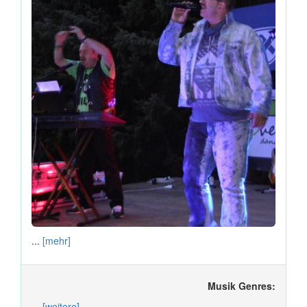
...
[mehr]
Musik Genres:
...
[weitere]