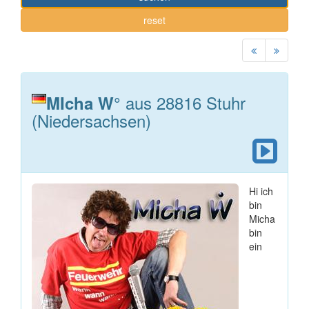
reset
aus 28816 Stuhr
MIcha W°
(Niedersachsen)
Hi ich
bin
Micha
bin
ein