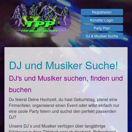
Registrieren
Künstler Login
Party Plan
DJ & Musiker Suche
DJ und Musiker Suche!
DJ's und Musiker suchen, finden und
buchen
Du feierst Deine Hochzeit, du hast Geburtstag, planst eine
Firmenfeier, organisierst einen Event oder willst einfach nur
eine coole Party feiern und suchst den perfekt passenden
DJ?
Unsere DJ`s und Musiker verfügen über langjährige
Erfahrung in ihrer Tätigkeit egal ob Hochzeit, Polterabend,