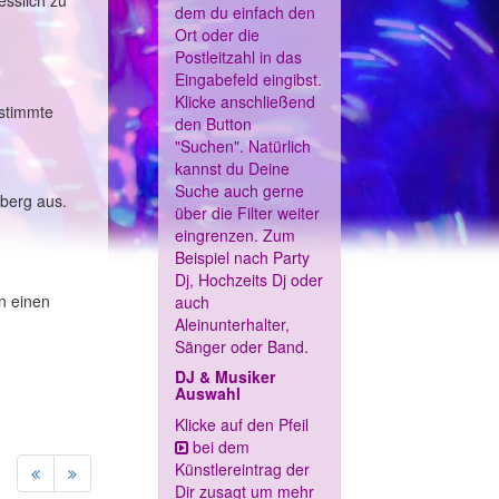
esslich zu
dem du einfach den
Ort oder die
Postleitzahl in das
Eingabefeld eingibst.
Klicke anschließend
estimmte
den Button
"Suchen". Natürlich
kannst du Deine
Suche auch gerne
mberg aus.
über die Filter weiter
eingrenzen. Zum
Beispiel nach Party
Dj, Hochzeits Dj oder
n einen
auch
Aleinunterhalter,
Sänger oder Band.
DJ & Musiker
Auswahl
Klicke auf den Pfeil
bei dem
Künstlereintrag der
Dir zusagt um mehr