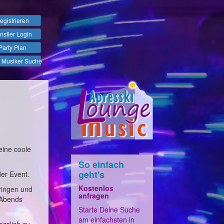
egistrieren
nstler Login
Party Plan
 Musiker Suche
eine coole
So einfach
geht's
der Event.
Kostenlos
ringen und
anfragen
 Abends
Starte Deine Suche
am einfachsten in