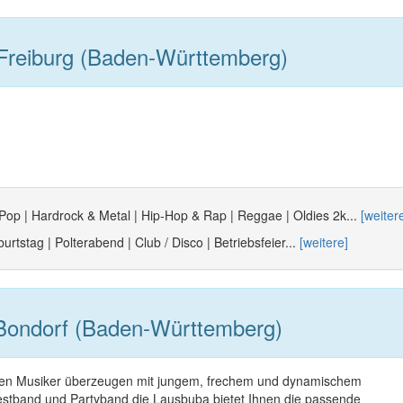
Freiburg (Baden-Württemberg)
 Pop | Hardrock & Metal | Hip-Hop & Rap | Reggae | Oldies 2k...
[weiter
urtstag | Polterabend | Club / Disco | Betriebsfeier...
[weitere]
Bondorf (Baden-Württemberg)
chen Musiker überzeugen mit jungem, frechem und dynamischem
festband und Partyband die Lausbuba bietet Ihnen die passende