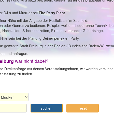
 Hochzeit und wird dazu beitragen, diesen Tag für das Brautpaar unverg
er DJ`s und Musiker bei
The Party Plan!
einer Nähe mit der Angabe der Postleitzahl im Suchfeld.
en oder Genres zu bedienen. Beispielsweise mit oder ohne Technik, b
y, Hochzeiten, Silberhochzeiten, Firmenevents oder Geburtstage.
 Hilfe sein bei der Planung Deiner perfekten Party.
Dir gewählte Stadt Freiburg in der Region / Bundesland Baden-Württe
en und anfragen.
war nicht dabei?
eiburg
ne Direktanfrage mit deinen Veranstaltungsdaten, wir werden versuche
nstaltung zu finden.
suchen
reset