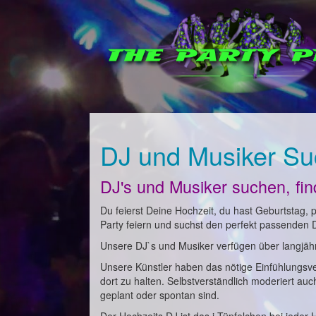
DJ und Musiker Su
DJ's und Musiker suchen, fi
Du feierst Deine Hochzeit, du hast Geburtstag, pl
Party feiern und suchst den perfekt passenden 
Unsere DJ`s und Musiker verfügen über langjähri
Unsere Künstler haben das nötige Einfühlungsv
dort zu halten. Selbstverständlich moderiert au
geplant oder spontan sind.