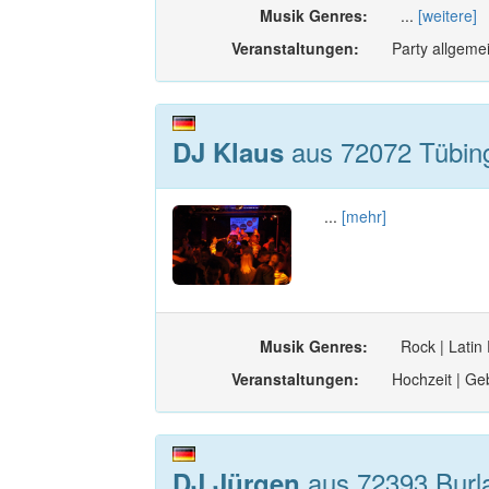
Musik Genres:
...
[weitere]
Veranstaltungen:
Party allgemei
aus 72072 Tübin
DJ Klaus
...
[mehr]
Musik Genres:
Rock | Latin 
Veranstaltungen:
Hochzeit | Geb
aus 72393 Burl
DJ Jürgen