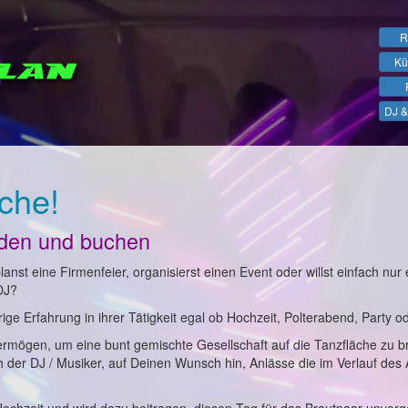
R
Kü
DJ &
che!
nden und buchen
anst eine Firmenfeier, organisierst einen Event oder willst einfach nur 
DJ?
ge Erfahrung in ihrer Tätigkeit egal ob Hochzeit, Polterabend, Party o
ermögen, um eine bunt gemischte Gesellschaft auf die Tanzfläche zu b
ch der DJ / Musiker, auf Deinen Wunsch hin, Anlässe die im Verlauf des