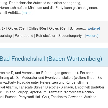
ung. Der technische Aufwand ist hierbei sehr gering,
ieren sich auf ein Minimum und die Party kann gleich beginnen.
mit Auftritt...
[mehr]
 2k | Oldies 70er | Oldies 80er | Oldies 90er | Schlager...
[weitere]
urtstag | Polterabend | Betriebsfeier | Studentenparty...
[weitere]
Bad Friedrichshall (Baden-Württemberg)
ren als Dj und Veranstalter Erfahrungen gesammelt. Ein paar
rung als DJ, Moderator und Eventveranstalter: (weitere finden Sie
www.Party-Road.de unter Referenzen und Kundenstimmen)
kal Atlantis, Tanzcafe Bühler, Discothek Xanadu, Discothek Barfüßer
ek Fun and Lollipop, Apfelbaum, Tanzcafe Nightdream Neckar-
ll Buchen, Partystadl Halli Galli, Tanzbistro Goweddel Ausland: