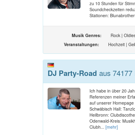
zu 10 Stunden für Stimm
Soundcheckzeiten reduz
Stationen: Blunabrothers 
Musik Genres:
Rock | Oldies
Veranstaltungen:
Hochzeit | Geb
aus 74177 
DJ Party-Road
Ich habe in über 20 Jah
Referenzen meiner Erfah
auf unserer Homepage 
Schwäbisch Hall: Tanzlo
Heilbronn: Clubdiscoth
Odenwald-Kreis: Musikha
Clubh...
[mehr]