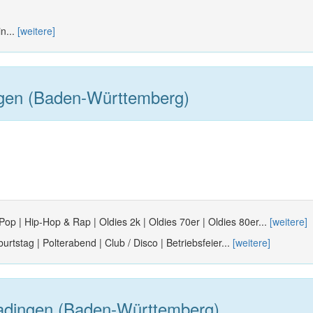
n...
[weitere]
gen (Baden-Württemberg)
Pop | Hip-Hop & Rap | Oldies 2k | Oldies 70er | Oldies 80er...
[weitere]
urtstag | Polterabend | Club / Disco | Betriebsfeier...
[weitere]
adingen (Baden-Württemberg)