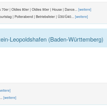
s 70er | Oldies 80er | Oldies 90er | House | Dance...
[weitere]
urtstag | Polterabend | Betriebsfeier | Ü30/Ü40...
[weitere]
ein-Leopoldshafen (Baden-Württemberg)
weitere]
...
[weitere]