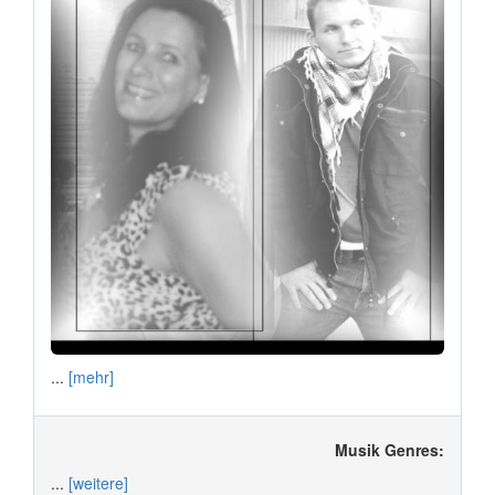
...
[mehr]
Musik Genres:
...
[weitere]