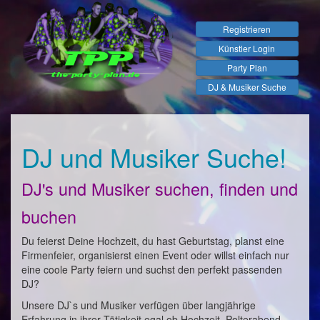
Registrieren
Künstler Login
Party Plan
DJ & Musiker Suche
DJ und Musiker Suche!
DJ's und Musiker suchen, finden und
buchen
Du feierst Deine Hochzeit, du hast Geburtstag, planst eine
Firmenfeier, organisierst einen Event oder willst einfach nur
eine coole Party feiern und suchst den perfekt passenden
DJ?
Unsere DJ`s und Musiker verfügen über langjährige
Erfahrung in ihrer Tätigkeit egal ob Hochzeit, Polterabend,