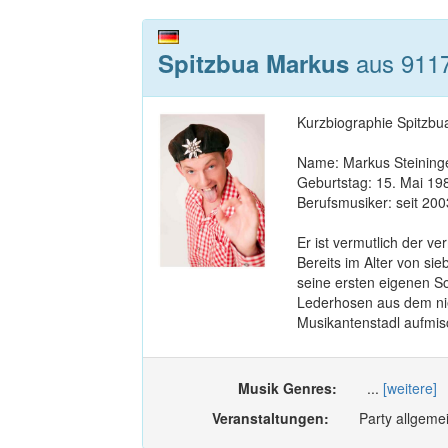
aus 9117
Spitzbua Markus
Kurzbiographie Spitzb
Name: Markus Steininge
Geburtstag: 15. Mai 19
Berufsmusiker: seit 200
Er ist vermutlich der v
Bereits im Alter von si
seine ersten eigenen So
Lederhosen aus dem ni
Musikantenstadl aufmisc
Musik Genres:
...
[weitere]
Veranstaltungen:
Party allgemei