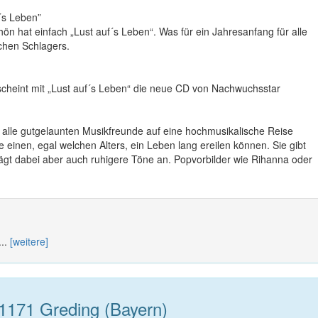
f´s Leben”
ön hat einfach „Lust auf´s Leben“. Was für ein Jahresanfang für alle
chen Schlagers.
cheint mit „Lust auf´s Leben“ die neue CD von Nachwuchsstar
ür alle gutgelaunten Musikfreunde auf eine hochmusikalische Reise
e einen, egal welchen Alters, ein Leben lang ereilen können. Sie gibt
lägt dabei aber auch ruhigere Töne an. Popvorbilder wie Rihanna oder
...
[weitere]
1171 Greding (Bayern)