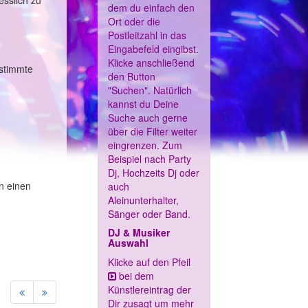
esslich zu
dem du einfach den
Ort oder die
Postleitzahl in das
Eingabefeld eingibst.
Klicke anschließend
estimmte
den Button
"Suchen". Natürlich
kannst du Deine
Suche auch gerne
über die Filter weiter
eingrenzen. Zum
Beispiel nach Party
Dj, Hochzeits Dj oder
n einen
auch
Aleinunterhalter,
Sänger oder Band.
DJ & Musiker
Auswahl
Klicke auf den Pfeil
bei dem
Künstlereintrag der
Dir zusagt um mehr