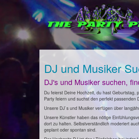
DJ und Musiker Su
DJ's und Musiker suchen, fi
Du feierst Deine Hochzeit, du hast Geburtstag, pl
Party feiern und suchst den perfekt passenden 
Unsere DJ`s und Musiker verfügen über langjähri
Unsere Künstler haben das nötige Einfühlungsv
dort zu halten. Selbstverständlich moderiert au
geplant oder spontan sind.