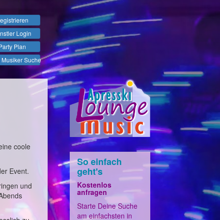
egistrieren
nstler Login
Party Plan
 Musiker Suche
eine coole
So einfach
geht's
der Event.
Kostenlos
ringen und
anfragen
 Abends
Starte Deine Suche
am einfachsten in