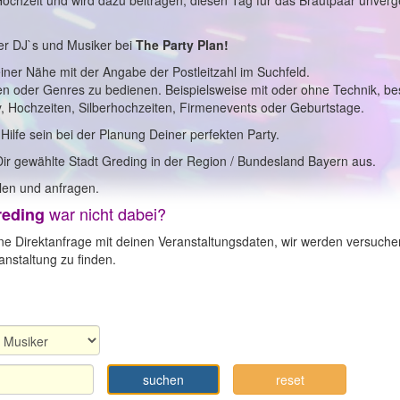
 Hochzeit und wird dazu beitragen, diesen Tag für das Brautpaar unverg
er DJ`s und Musiker bei
The Party Plan!
einer Nähe mit der Angabe der Postleitzahl im Suchfeld.
en oder Genres zu bedienen. Beispielsweise mit oder ohne Technik, b
y, Hochzeiten, Silberhochzeiten, Firmenevents oder Geburtstage.
 Hilfe sein bei der Planung Deiner perfekten Party.
Dir gewählte Stadt Greding in der Region / Bundesland Bayern aus.
en und anfragen.
war nicht dabei?
reding
ne Direktanfrage mit deinen Veranstaltungsdaten, wir werden versuche
nstaltung zu finden.
suchen
reset