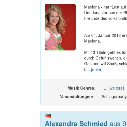
Marilena - hat “Lust au
Der Jungstar aus der Rh
Freunde des volkstümli
Am 04. Januar 2013 ers
Marilena.
Mit 13 Titeln geht es f
durch Gefühlswelten, di
Gas und will Spaß, sch
L...
[mehr]
Musik Genres:
...
[weitere]
Veranstaltungen:
Schlagerparty
aus 9
Alexandra Schmied