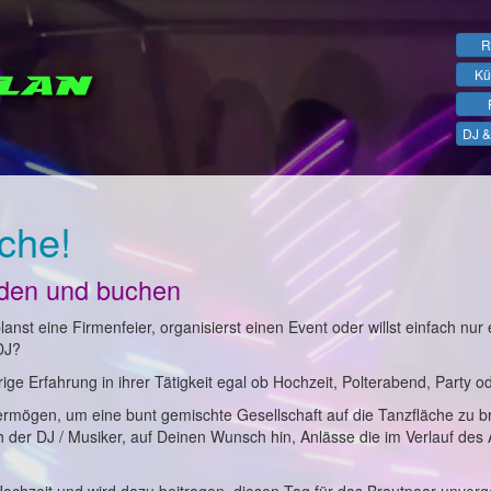
R
Kü
DJ &
che!
nden und buchen
anst eine Firmenfeier, organisierst einen Event oder willst einfach nur 
DJ?
ge Erfahrung in ihrer Tätigkeit egal ob Hochzeit, Polterabend, Party o
ermögen, um eine bunt gemischte Gesellschaft auf die Tanzfläche zu b
ch der DJ / Musiker, auf Deinen Wunsch hin, Anlässe die im Verlauf des