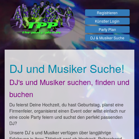
Registrieren
Künstler Login
Party Plan
DJ & Musiker Suche
DJ und Musiker Suche!
DJ's und Musiker suchen, finden und
buchen
Du feierst Deine Hochzeit, du hast Geburtstag, planst eine
Firmenfeier, organisierst einen Event oder willst einfach nur
eine coole Party feiern und suchst den perfekt passenden
DJ?
Unsere DJ`s und Musiker verfügen über langjährige
Erfahrung in ihrer Tätigkeit egal ob Hochzeit, Polterabend,