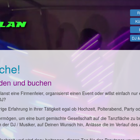
R
Kü
DJ &
che!
nden und buchen
anst eine Firmenfeier, organisierst einen Event oder willst einfach nur 
DJ?
ge Erfahrung in ihrer Tätigkeit egal ob Hochzeit, Polterabend, Party o
ermögen, um eine bunt gemischte Gesellschaft auf die Tanzfläche zu b
ch der DJ / Musiker, auf Deinen Wunsch hin, Anlässe die im Verlauf des