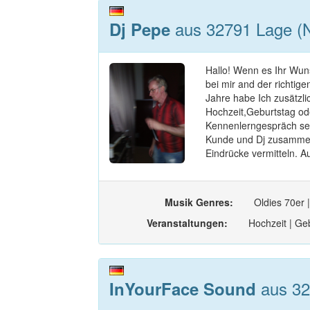
aus 32791 Lage (N
Dj Pepe
Hallo! Wenn es Ihr Wuns
bei mir and der richtige
Jahre habe Ich zusätzli
Hochzeit,Geburtstag oder
Kennenlerngespräch set
Kunde und Dj zusammen
Eindrücke vermitteln. A
Musik Genres:
Oldies 70er |
Veranstaltungen:
Hochzeit | Geb
aus 32
InYourFace Sound