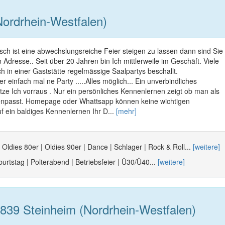
ordrhein-Westfalen)
ch ist eine abwechslungsreiche Feier steigen zu lassen dann sind Sie
n Adresse.. Seit über 20 Jahren bin Ich mittlerweile im Geschäft. Viele
ch in einer Gaststätte regelmässige Saalpartys beschallt.
 einfach mal ne Party .....Alles möglich... Ein unverbindliches
ze Ich vorraus . Nur ein persönliches Kennenlernen zeigt ob man als
passt. Homepage oder Whattsapp können keine wichtigen
uf ein baldiges Kennenlernen Ihr D...
[mehr]
 Oldies 80er | Oldies 90er | Dance | Schlager | Rock & Roll...
[weitere]
urtstag | Polterabend | Betriebsfeier | Ü30/Ü40...
[weitere]
839 Steinheim (Nordrhein-Westfalen)