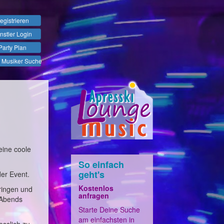
egistrieren
nstler Login
Party Plan
 Musiker Suche
eine coole
So einfach
geht's
der Event.
Kostenlos
ringen und
anfragen
 Abends
Starte Deine Suche
am einfachsten in