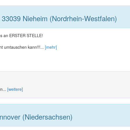
 33039 Nieheim (Nordrhein-Westfalen)
ass an ERSTER STELLE!
ht umtauschen kann!!!...
[mehr]
n...
[weitere]
nover (Niedersachsen)