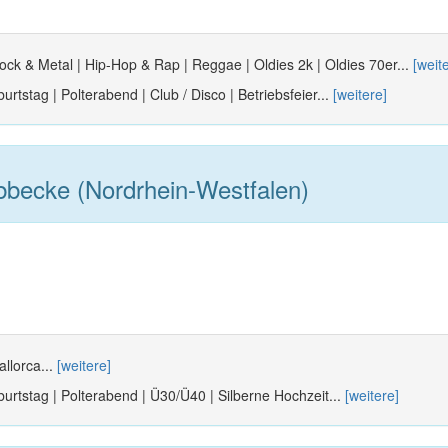
ock & Metal | Hip-Hop & Rap | Reggae | Oldies 2k | Oldies 70er...
[weit
urtstag | Polterabend | Club / Disco | Betriebsfeier...
[weitere]
becke (Nordrhein-Westfalen)
allorca...
[weitere]
burtstag | Polterabend | Ü30/Ü40 | Silberne Hochzeit...
[weitere]