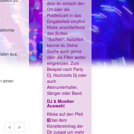
esslich zu
dem du einfach den
Ort oder die
Postleitzahl in das
Eingabefeld eingibst.
Klicke anschließend
estimmte
den Button
"Suchen". Natürlich
kannst du Deine
Suche auch gerne
falen aus.
über die Filter weiter
eingrenzen. Zum
Beispiel nach Party
Dj, Hochzeits Dj oder
n einen
auch
Aleinunterhalter,
Sänger oder Band.
DJ & Musiker
Auswahl
Klicke auf den Pfeil
bei dem
Künstlereintrag der
Dir zusagt um mehr