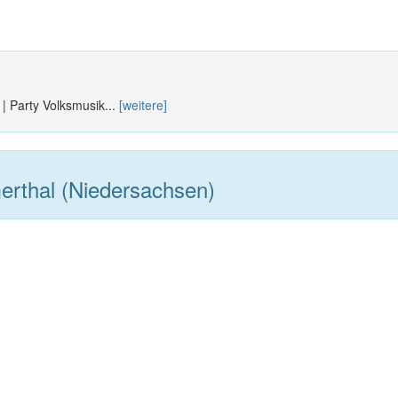
 | Party Volksmusik...
[weitere]
rthal (Niedersachsen)