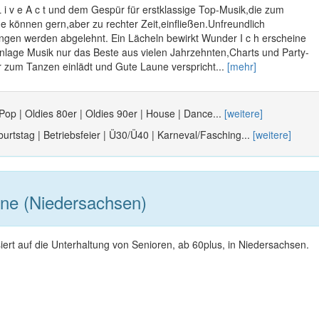
 L i v e A c t und dem Gespür für erstklassige Top-Musik,die zum
 können gern,aber zu rechter Zeit,einfließen.Unfreundlich
gen werden abgelehnt. Ein Lächeln bewirkt Wunder I c h erscheine
anlage Musik nur das Beste aus vielen Jahrzehnten,Charts und Party-
r zum Tanzen einlädt und Gute Laune verspricht...
[mehr]
 Pop | Oldies 80er | Oldies 90er | House | Dance...
[weitere]
urtstag | Betriebsfeier | Ü30/Ü40 | Karneval/Fasching...
[weitere]
ne (Niedersachsen)
siert auf die Unterhaltung von Senioren, ab 60plus, in Niedersachsen.