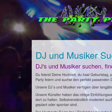
DJ und Musiker Su
DJ's und Musiker suchen, fi
Du feierst Deine Hochzeit, du hast Geburtstag, pl
Party feiern und suchst den perfekt passenden 
Unsere DJ`s und Musiker verfügen über langjähri
Unsere Künstler haben das nötige Einfühlungsv
dort zu halten. Selbstverständlich moderiert au
geplant oder spontan sind.