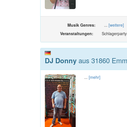
Musik Genres:
...
[weitere]
Veranstaltungen:
Schlagerparty
aus 31860 Emme
DJ Donny
...
[mehr]