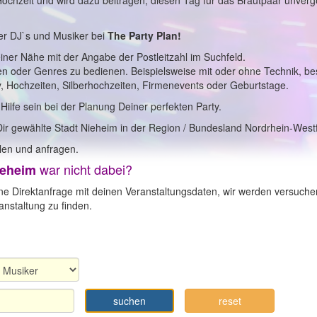
 Hochzeit und wird dazu beitragen, diesen Tag für das Brautpaar unverg
er DJ`s und Musiker bei
The Party Plan!
einer Nähe mit der Angabe der Postleitzahl im Suchfeld.
en oder Genres zu bedienen. Beispielsweise mit oder ohne Technik, b
y, Hochzeiten, Silberhochzeiten, Firmenevents oder Geburtstage.
 Hilfe sein bei der Planung Deiner perfekten Party.
Dir gewählte Stadt Nieheim in der Region / Bundesland Nordrhein-West
en und anfragen.
war nicht dabei?
ieheim
ne Direktanfrage mit deinen Veranstaltungsdaten, wir werden versuche
nstaltung zu finden.
suchen
reset