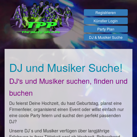
Registrieren
Künstler Login
Party Plan
DJ & Musiker Suche
DJ und Musiker Suche!
DJ's und Musiker suchen, finden und
buchen
Du feierst Deine Hochzeit, du hast Geburtstag, planst eine
Firmenfeier, organisierst einen Event oder willst einfach nur
eine coole Party feiern und suchst den perfekt passenden
DJ?
Unsere DJ`s und Musiker verfügen über langjährige
Erfahrung in ihrer Tätigkeit egal ob Hochzeit, Polterabend,