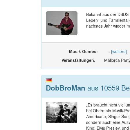
Bekannt aus der DSDS S
Leben" und Familienfäl
nächstes Jahr wieder mi
Musik Genres:
...
[weitere]
Veranstaltungen:
Mallorca Party
aus 10559 Berl
DobBroMan
„Es braucht nicht viel
bei Obermain Musik-Pro
Americana, Singer-Songw
sondern auch eine Aus
King, Elvis Presley, un