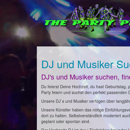
DJ und Musiker Su
DJ's und Musiker suchen, fi
Du feierst Deine Hochzeit, du hast Geburtstag, pl
Party feiern und suchst den perfekt passenden 
Unsere DJ`s und Musiker verfügen über langjähri
Unsere Künstler haben das nötige Einfühlungsv
dort zu halten. Selbstverständlich moderiert au
geplant oder spontan sind.