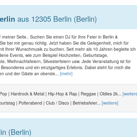
aus 12305 Berlin (Berlin)
erlin
 meiner Seite.. Suchen Sie einen DJ für Ihre Feier in Berlin &
 bei mir genau richtig. Jetzt haben Sie die Gelegenheit, mich für
it Ihrer Wunschmusik zu buchen. Seit mehr als 10 Jahren begleite ich
dene Events, wie zum Beispiel Hochzeiten, Geburtstage,
te, Weihnachtsfeiern, Silvesterfeiern usw. Jede Veranstaltung ist für
esonderes und ein einzigartiges Erlebnis. Dabei steht für mich die
en und der Gäste an oberste...
[mehr]
 Pop | Hardrock & Metal | Hip-Hop & Rap | Reggae | Oldies 2k...
[weiter
urtstag | Polterabend | Club / Disco | Betriebsfeier...
[weitere]
n (Berlin)