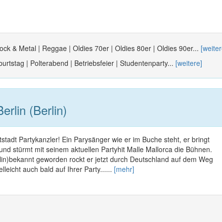
ock & Metal | Reggae | Oldies 70er | Oldies 80er | Oldies 90er...
[weiter
urtstag | Polterabend | Betriebsfeier | Studentenparty...
[weitere]
rlin (Berlin)
tstadt Partykanzler! Ein Parysänger wie er im Buche steht, er bringt
nd stürmt mit seinem aktuellen Partyhit Malle Mallorca die Bühnen.
rlin)bekannt geworden rockt er jetzt durch Deutschland auf dem Weg
lleicht auch bald auf Ihrer Party......
[mehr]