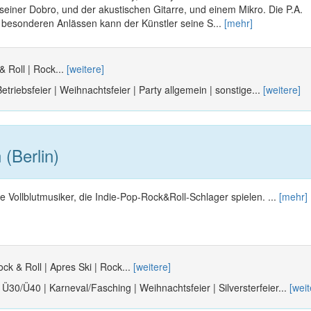
iner Dobro, und der akustischen Gitarre, und einem Mikro. Die P.A.
i besonderen Anlässen kann der Künstler seine S...
[mehr]
& Roll | Rock...
[weitere]
etriebsfeier | Weihnachtsfeier | Party allgemein | sonstige...
[weitere]
(Berlin)
e Vollblutmusiker, die Indie-Pop-Rock&Roll-Schlager spielen. ...
[mehr]
ck & Roll | Apres Ski | Rock...
[weitere]
| Ü30/Ü40 | Karneval/Fasching | Weihnachtsfeier | Silversterfeier...
[weit