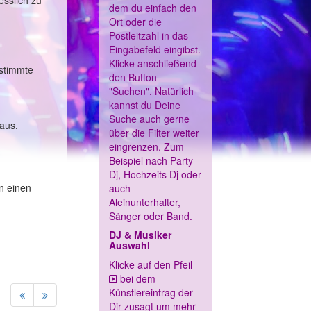
esslich zu
dem du einfach den
Ort oder die
Postleitzahl in das
Eingabefeld eingibst.
Klicke anschließend
estimmte
den Button
"Suchen". Natürlich
kannst du Deine
Suche auch gerne
aus.
über die Filter weiter
eingrenzen. Zum
Beispiel nach Party
Dj, Hochzeits Dj oder
n einen
auch
Aleinunterhalter,
Sänger oder Band.
DJ & Musiker
Auswahl
Klicke auf den Pfeil
bei dem
Künstlereintrag der
Dir zusagt um mehr