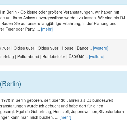
 DJ in Berlin - Ob kleine oder größere Veranstaltungen, wir haben mit
 Idee um Ihren Anlass unvergessliche werden zu lassen. Wir sind ein DJ
 Bauen Sie auf unsere langjährige Erfahrung, in der Planung und
er Feier oder Party. ...
[mehr]
s 70er | Oldies 80er | Oldies 90er | House | Dance...
[weitere]
urtstag | Polterabend | Betriebsfeier | Ü30/Ü40...
[weitere]
(Berlin)
r 1970 in Berlin geboren. seit über 30 Jahren als DJ bundesweit
eranstaltungen wurde ich gebucht und habe dort für einen
gesorgt. Egal ob Geburtstag, Hochzeit, Jugendweihen,Silvesterfeiern
ungen kann man mich buchen. ...
[mehr]