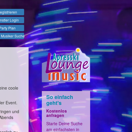
egistrieren
nstler Login
Party Plan
 Musiker Suche
eine coole
So einfach
geht's
der Event.
Kostenlos
ringen und
anfragen
 Abends
Starte Deine Suche
am einfachsten in