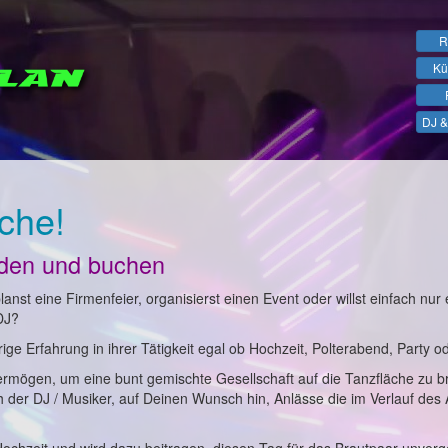
R
Kü
DJ &
che!
nden und buchen
anst eine Firmenfeier, organisierst einen Event oder willst einfach nur 
DJ?
ge Erfahrung in ihrer Tätigkeit egal ob Hochzeit, Polterabend, Party o
ermögen, um eine bunt gemischte Gesellschaft auf die Tanzfläche zu b
ch der DJ / Musiker, auf Deinen Wunsch hin, Anlässe die im Verlauf des