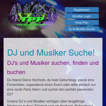
Registrieren
Künstler Login
Party Plan
DJ & Musiker Suche
DJ und Musiker Suche!
DJ's und Musiker suchen, finden und
buchen
Du feierst Deine Hochzeit, du hast Geburtstag, planst eine
Firmenfeier, organisierst einen Event oder willst einfach nur
eine coole Party feiern und suchst den perfekt passenden
DJ?
Unsere DJ`s und Musiker verfügen über langjährige
Erfahrung in ihrer Tätigkeit egal ob Hochzeit, Polterabend,