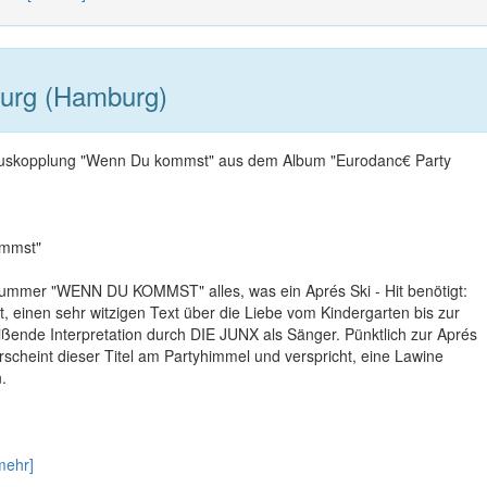
urg (Hamburg)
-Auskopplung "Wenn Du kommst" aus dem Album "Eurodanc€ Party
ommst"
 Nummer "WENN DU KOMMST" alles, was ein Aprés Ski - Hit benötigt:
t, einen sehr witzigen Text über die Liebe vom Kindergarten bis zur
ißende Interpretation durch DIE JUNX als Sänger. Pünktlich zur Aprés
scheint dieser Titel am Partyhimmel und verspricht, eine Lawine
.
mehr]