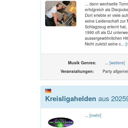
... dann wechselte Tom
erfolgreich als Discjoc
Dort erlebte er viele 
seine Leidenschaft zur 
Schlagzeug erlernt hat, l
1990 oft als DJ unterwe
aussergewöhnlichen Hi
Nicht zuletzt seine c...
[
Musik Genres:
...
[weitere]
Veranstaltungen:
Party allgemei
aus 2025
Kreisligahelden
...
[mehr]