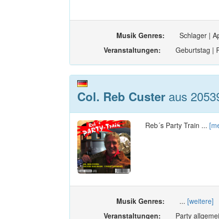
Musik Genres:
Schlager | Ap
Veranstaltungen:
Geburtstag | P
aus 2053
Col. Reb Custer
Reb´s Party Train ...
[m
Musik Genres:
...
[weitere]
Veranstaltungen:
Party allgemei