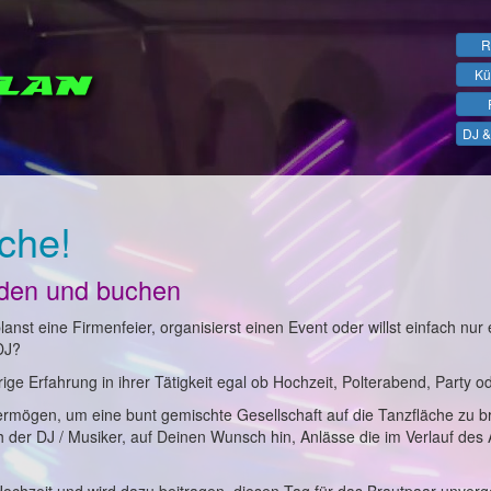
R
Kü
DJ &
che!
nden und buchen
anst eine Firmenfeier, organisierst einen Event oder willst einfach nur 
DJ?
ge Erfahrung in ihrer Tätigkeit egal ob Hochzeit, Polterabend, Party o
ermögen, um eine bunt gemischte Gesellschaft auf die Tanzfläche zu b
ch der DJ / Musiker, auf Deinen Wunsch hin, Anlässe die im Verlauf des