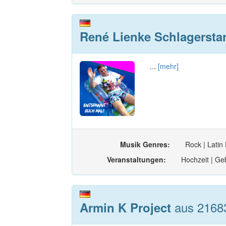
René Lienke Schlagersta
...
[mehr]
Musik Genres:
Rock | Latin
Veranstaltungen:
Hochzeit | Geb
aus 21683
Armin K Project