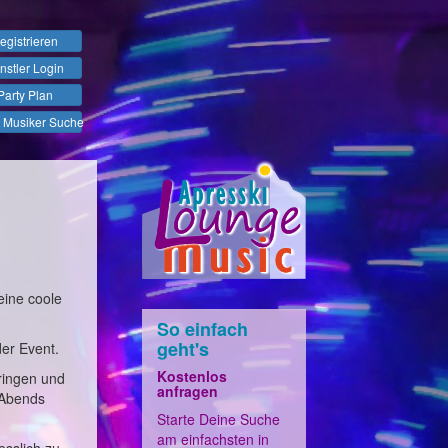
egistrieren
nstler Login
Party Plan
 Musiker Suche
eine coole
So einfach
geht's
der Event.
Kostenlos
ringen und
anfragen
 Abends
Starte Deine Suche
am einfachsten in