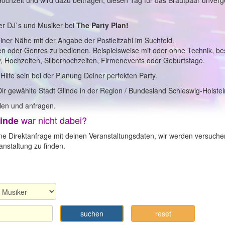
 Hochzeit und wird dazu beitragen, diesen Tag für das Brautpaar unverg
er DJ`s und Musiker bei
The Party Plan!
einer Nähe mit der Angabe der Postleitzahl im Suchfeld.
en oder Genres zu bedienen. Beispielsweise mit oder ohne Technik, b
y, Hochzeiten, Silberhochzeiten, Firmenevents oder Geburtstage.
 Hilfe sein bei der Planung Deiner perfekten Party.
ir gewählte Stadt Glinde in der Region / Bundesland Schleswig-Holstei
en und anfragen.
war nicht dabei?
inde
ne Direktanfrage mit deinen Veranstaltungsdaten, wir werden versuche
nstaltung zu finden.
suchen
reset