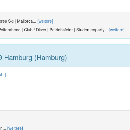
res Ski | Mallorca...
[weitere]
olterabend | Club / Disco | Betriebsfeier | Studentenparty...
[weitere]
9 Hamburg (Hamburg)
ehr]
n...
[weitere]