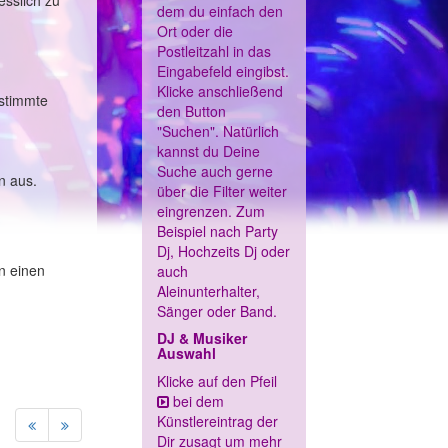
esslich zu
dem du einfach den
Ort oder die
Postleitzahl in das
Eingabefeld eingibst.
Klicke anschließend
estimmte
den Button
"Suchen". Natürlich
kannst du Deine
Suche auch gerne
n aus.
über die Filter weiter
eingrenzen. Zum
Beispiel nach Party
Dj, Hochzeits Dj oder
n einen
auch
Aleinunterhalter,
Sänger oder Band.
DJ & Musiker
Auswahl
Klicke auf den Pfeil
bei dem
Künstlereintrag der
Dir zusagt um mehr