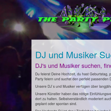
DJ und Musiker Su
DJ's und Musiker suchen, fi
Du feierst Deine Hochzeit, du hast Geburtstag, pl
Party feiern und suchst den perfekt passenden 
Unsere DJ`s und Musiker verfügen über langjähri
Unsere Künstler haben das nötige Einfühlungsv
dort zu halten. Selbstverständlich moderiert au
geplant oder spontan sind.