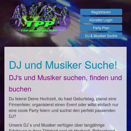
Registrieren
Künstler Login
Party Plan
DJ & Musiker Suche
DJ und Musiker Suche!
DJ's und Musiker suchen, finden und
buchen
Du feierst Deine Hochzeit, du hast Geburtstag, planst eine
Firmenfeier, organisierst einen Event oder willst einfach nur
eine coole Party feiern und suchst den perfekt passenden
DJ?
Unsere DJ`s und Musiker verfügen über langjährige
Erfahrung in ihrer Tätigkeit egal ob Hochzeit, Polterabend,