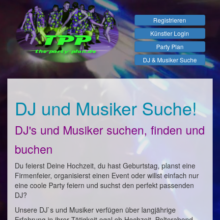
Registrieren
Künstler Login
Party Plan
DJ & Musiker Suche
DJ und Musiker Suche!
DJ's und Musiker suchen, finden und
buchen
Du feierst Deine Hochzeit, du hast Geburtstag, planst eine
Firmenfeier, organisierst einen Event oder willst einfach nur
eine coole Party feiern und suchst den perfekt passenden
DJ?
Unsere DJ`s und Musiker verfügen über langjährige
Erfahrung in ihrer Tätigkeit egal ob Hochzeit, Polterabend,