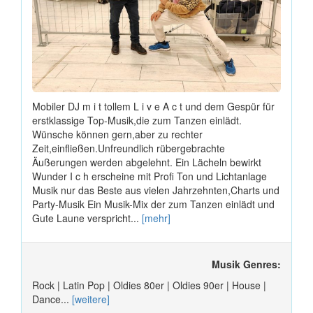
Mobiler DJ m i t tollem L i v e A c t und dem Gespür für
erstklassige Top-Musik,die zum Tanzen einlädt.
Wünsche können gern,aber zu rechter
Zeit,einfließen.Unfreundlich rübergebrachte
Äußerungen werden abgelehnt. Ein Lächeln bewirkt
Wunder I c h erscheine mit Profi Ton und Lichtanlage
Musik nur das Beste aus vielen Jahrzehnten,Charts und
Party-Musik Ein Musik-Mix der zum Tanzen einlädt und
Gute Laune verspricht...
[mehr]
Musik Genres:
Rock | Latin Pop | Oldies 80er | Oldies 90er | House |
Dance...
[weitere]