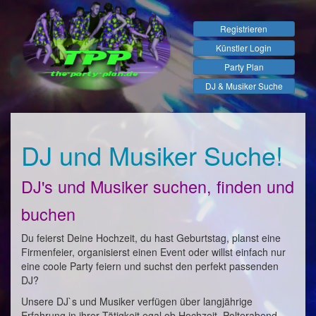
Registrieren
Künstler Login
Party Plan
DJ & Musiker Suche
DJ und Musiker Suche!
DJ's und Musiker suchen, finden und
buchen
Du feierst Deine Hochzeit, du hast Geburtstag, planst eine
Firmenfeier, organisierst einen Event oder willst einfach nur
eine coole Party feiern und suchst den perfekt passenden
DJ?
Unsere DJ`s und Musiker verfügen über langjährige
Erfahrung in ihrer Tätigkeit egal ob Hochzeit, Polterabend,