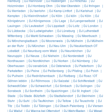
Hamburg |
DJ Hannover |
DJ Hasbergen |
DJ Hirschau |
DJ
Holzminden |
DJ Homberg Ohm |
DJ Idar-Oberstein |
DJ Ihringen |
DJ Illerrieden |
DJ Iserlohn |
DJ Kamp-Lintfort |
DJ Karlshud |
DJ
Kempten |
DJ Kleinröhrsdorf |
DJ Köln |
DJ köln |
DJ Köln |
DJ
Königsbrunn |
DJ Königsmoos |
DJ Lage |
DJ Langenselbold |
DJ
Lauingen |
DJ Leutesdorf |
DJ Lippstadt |
DJ Loitz |
DJ London |
DJ Lübbecke |
DJ Ludwigshafen |
DJ Lüneburg |
DJ Lutherstadt
Wittenberg |
DJ Markt Schwaben |
DJ Massing |
DJ Meerbusch |
DJ Mönchengladbach |
DJ Moorenweis |
DJ Mülheim |
DJ Mülheim
an der Ruhr |
DJ München |
DJ Neu-Ulm |
DJ Neukieritzsch OT
Lobstädt |
DJ Neunburg vorm Wald |
DJ Neunkirchen |
DJ
Neuruppin |
DJ Neuss |
DJ Nieheim |
DJ Norderstedt |
DJ
Nordhausen |
DJ Nordkirchen |
DJ Norken |
DJ Nürnberg |
DJ
Oberhausen |
DJ osnabrück |
DJ Osterwieck |
DJ Paderborn |
DJ
Parkstetten |
DJ Peine |
DJ Peißenberg |
DJ Pilsting |
DJ Polch |
DJ Pulheim |
DJ Rednitzhembach |
DJ Rietberg |
DJ Roez / OT
Göhren lebbin |
DJ Röhrmoos |
DJ Salzatal |
DJ Schifferstadt |
DJ
Schwedt/Oder |
DJ Schweinfurt |
DJ Simbach |
DJ Solingen |
DJ
Sonsbeck |
DJ Sontheim |
DJ Spaichingen |
DJ St. Ingbert |
DJ
Stade |
DJ Stade -Bützfleth |
DJ Stadtallendorf |
DJ Steinheim |
DJ
Stuhr |
DJ Suhl |
DJ Taufkirchen |
DJ Teltow |
DJ Teuschnitz |
DJ
Titz |
DJ Toddin |
DJ Tübingen |
DJ Übach-Palenberg |
DJ Viersen
|
DJ Walluf |
DJ Wanna bei Otterndorf |
DJ Wehr/Baden |
DJ Wesel