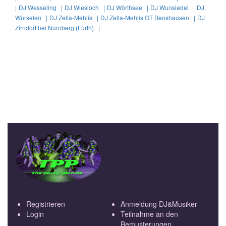
|
DJ Wesseling |
DJ Wiesloch |
DJ Wörthsee |
DJ Wunsiedel |
DJ
Würselen |
DJ Zella-Mehlis |
DJ Zella-Mehlis OT Benshausen |
DJ
Zirndorf bei Nürnberg (Fürth) |
Registrieren
Anmeldung DJ&Musiker
Login
Teilnahme an den
Bemusterungen