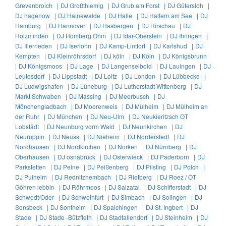
Grevenbroich |
DJ Großthiemig |
DJ Grub am Forst |
DJ Gütersloh |
DJ hagenow |
DJ Hainewalde |
DJ Halle |
DJ Haltern am See |
DJ
Hamburg |
DJ Hannover |
DJ Hasbergen |
DJ Hirschau |
DJ
Holzminden |
DJ Homberg Ohm |
DJ Idar-Oberstein |
DJ Ihringen |
DJ Illerrieden |
DJ Iserlohn |
DJ Kamp-Lintfort |
DJ Karlshud |
DJ
Kempten |
DJ Kleinröhrsdorf |
DJ köln |
DJ Köln |
DJ Königsbrunn
|
DJ Königsmoos |
DJ Lage |
DJ Langenselbold |
DJ Lauingen |
DJ
Leutesdorf |
DJ Lippstadt |
DJ Loitz |
DJ London |
DJ Lübbecke |
DJ Ludwigshafen |
DJ Lüneburg |
DJ Lutherstadt Wittenberg |
DJ
Markt Schwaben |
DJ Massing |
DJ Meerbusch |
DJ
Mönchengladbach |
DJ Moorenweis |
DJ Mülheim |
DJ Mülheim an
der Ruhr |
DJ München |
DJ Neu-Ulm |
DJ Neukieritzsch OT
Lobstädt |
DJ Neunburg vorm Wald |
DJ Neunkirchen |
DJ
Neuruppin |
DJ Neuss |
DJ Nieheim |
DJ Norderstedt |
DJ
Nordhausen |
DJ Nordkirchen |
DJ Norken |
DJ Nürnberg |
DJ
Oberhausen |
DJ osnabrück |
DJ Osterwieck |
DJ Paderborn |
DJ
Parkstetten |
DJ Peine |
DJ Peißenberg |
DJ Pilsting |
DJ Polch |
DJ Pulheim |
DJ Rednitzhembach |
DJ Rietberg |
DJ Roez / OT
Göhren lebbin |
DJ Röhrmoos |
DJ Salzatal |
DJ Schifferstadt |
DJ
Schwedt/Oder |
DJ Schweinfurt |
DJ Simbach |
DJ Solingen |
DJ
Sonsbeck |
DJ Sontheim |
DJ Spaichingen |
DJ St. Ingbert |
DJ
Stade |
DJ Stade -Bützfleth |
DJ Stadtallendorf |
DJ Steinheim |
DJ