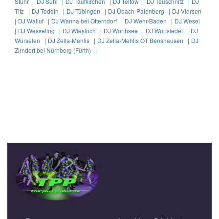
Stuhr |
DJ Suhl |
DJ Taufkirchen |
DJ Teltow |
DJ Teuschnitz |
DJ
Titz |
DJ Toddin |
DJ Tübingen |
DJ Übach-Palenberg |
DJ Viersen
|
DJ Walluf |
DJ Wanna bei Otterndorf |
DJ Wehr/Baden |
DJ Wesel
|
DJ Wesseling |
DJ Wiesloch |
DJ Wörthsee |
DJ Wunsiedel |
DJ
Würselen |
DJ Zella-Mehlis |
DJ Zella-Mehlis OT Benshausen |
DJ
Zirndorf bei Nürnberg (Fürth) |