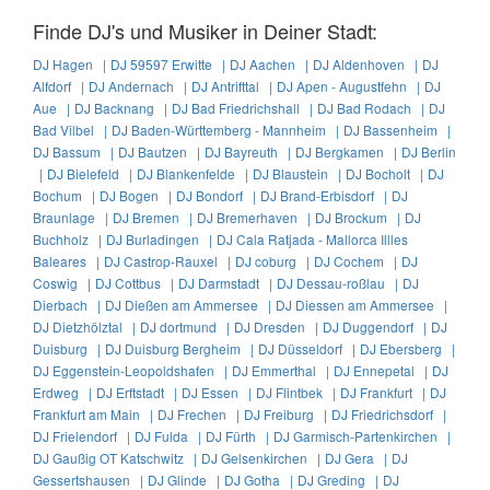
Finde DJ's und Musiker in Deiner Stadt:
DJ Hagen |
DJ 59597 Erwitte |
DJ Aachen |
DJ Aldenhoven |
DJ
Alfdorf |
DJ Andernach |
DJ Antrifttal |
DJ Apen - Augustfehn |
DJ
Aue |
DJ Backnang |
DJ Bad Friedrichshall |
DJ Bad Rodach |
DJ
Bad Vilbel |
DJ Baden-Württemberg - Mannheim |
DJ Bassenheim |
DJ Bassum |
DJ Bautzen |
DJ Bayreuth |
DJ Bergkamen |
DJ Berlin
|
DJ Bielefeld |
DJ Blankenfelde |
DJ Blaustein |
DJ Bocholt |
DJ
Bochum |
DJ Bogen |
DJ Bondorf |
DJ Brand-Erbisdorf |
DJ
Braunlage |
DJ Bremen |
DJ Bremerhaven |
DJ Brockum |
DJ
Buchholz |
DJ Burladingen |
DJ Cala Ratjada - Mallorca Illles
Baleares |
DJ Castrop-Rauxel |
DJ coburg |
DJ Cochem |
DJ
Coswig |
DJ Cottbus |
DJ Darmstadt |
DJ Dessau-roßlau |
DJ
Dierbach |
DJ Dießen am Ammersee |
DJ Diessen am Ammersee |
DJ Dietzhölztal |
DJ dortmund |
DJ Dresden |
DJ Duggendorf |
DJ
Duisburg |
DJ Duisburg Bergheim |
DJ Düsseldorf |
DJ Ebersberg |
DJ Eggenstein-Leopoldshafen |
DJ Emmerthal |
DJ Ennepetal |
DJ
Erdweg |
DJ Erftstadt |
DJ Essen |
DJ Flintbek |
DJ Frankfurt |
DJ
Frankfurt am Main |
DJ Frechen |
DJ Freiburg |
DJ Friedrichsdorf |
DJ Frielendorf |
DJ Fulda |
DJ Fürth |
DJ Garmisch-Partenkirchen |
DJ Gaußig OT Katschwitz |
DJ Gelsenkirchen |
DJ Gera |
DJ
Gessertshausen |
DJ Glinde |
DJ Gotha |
DJ Greding |
DJ