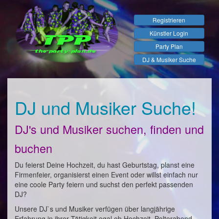
Registrieren
Künstler Login
Party Plan
DJ & Musiker Suche
DJ und Musiker Suche!
DJ's und Musiker suchen, finden und
buchen
Du feierst Deine Hochzeit, du hast Geburtstag, planst eine
Firmenfeier, organisierst einen Event oder willst einfach nur
eine coole Party feiern und suchst den perfekt passenden
DJ?
Unsere DJ`s und Musiker verfügen über langjährige
Erfahrung in ihrer Tätigkeit egal ob Hochzeit, Polterabend,