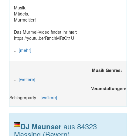
Musik,
Mädels,
Murmeltier!
Das Murmel-Video findet ihr hier:
https://youtu.be/RmchMRtOt1U
...
[mehr]
Musik Genres:
...
[weitere]
Veranstaltungen:
Schlagerparty...
[weitere]
aus 84323
DJ Maunser
Massing (Bayern)