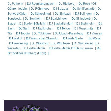
DJ Pulheim |
DJ Rednitzhembach |
DJ Rietberg |
DJ Roez / OT
Göhren lebbin |
DJ Röhrmoos |
DJ Salzatal |
DJ Schifferstadt |
DJ
Schwedt/Oder |
DJ Schweinfurt |
DJ Simbach |
DJ Solingen |
DJ
Sonsbeck |
DJ Sontheim |
DJ Spaichingen |
DJ St. Ingbert |
DJ
Stade |
DJ Stade -Bützfleth |
DJ Stadtallendorf |
DJ Steinheim |
DJ
Stuhr |
DJ Suhl |
DJ Taufkirchen |
DJ Teltow |
DJ Teuschnitz |
DJ
Titz |
DJ Toddin |
DJ Tübingen |
DJ Übach-Palenberg |
DJ Viersen
|
DJ Walluf |
DJ Wanna bei Otterndorf |
DJ Wehr/Baden |
DJ Wesel
|
DJ Wesseling |
DJ Wiesloch |
DJ Wörthsee |
DJ Wunsiedel |
DJ
Würselen |
DJ Zella-Mehlis |
DJ Zella-Mehlis OT Benshausen |
DJ
Zirndorf bei Nürnberg (Fürth) |