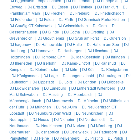
DJ Eggenstein-Leopoldshafen |
DJ Emmerthal |
DJ Ennepetal |
DJ
Erdweg |
DJ Erftstadt |
DJ Essen |
DJ Flintbek |
DJ Frankfurt |
DJ
Frankfurt am Main |
DJ Frechen |
DJ Freiburg |
DJ Friedrichsdorf |
DJ Frielendorf |
DJ Fulda |
DJ Fürth |
DJ Garmisch-Partenkirchen |
DJ Gaußig OT Katschwitz |
DJ Gelsenkirchen |
DJ Gera |
DJ
Gessertshausen |
DJ Glinde |
DJ Gotha |
DJ Greding |
DJ
Grevenbroich |
DJ Großthiemig |
DJ Grub am Forst |
DJ Gütersloh |
DJ hagenow |
DJ Hainewalde |
DJ Halle |
DJ Haltern am See |
DJ
Hamburg |
DJ Hannover |
DJ Hasbergen |
DJ Hirschau |
DJ
Holzminden |
DJ Homberg Ohm |
DJ Idar-Oberstein |
DJ Ihringen |
DJ Illerrieden |
DJ Iserlohn |
DJ Kamp-Lintfort |
DJ Karlshud |
DJ
Kempten |
DJ Kleinröhrsdorf |
DJ köln |
DJ Köln |
DJ Königsbrunn
|
DJ Königsmoos |
DJ Lage |
DJ Langenselbold |
DJ Lauingen |
DJ
Leutesdorf |
DJ Lippstadt |
DJ Loitz |
DJ London |
DJ Lübbecke |
DJ Ludwigshafen |
DJ Lüneburg |
DJ Lutherstadt Wittenberg |
DJ
Markt Schwaben |
DJ Massing |
DJ Meerbusch |
DJ
Mönchengladbach |
DJ Moorenweis |
DJ Mülheim |
DJ Mülheim an
der Ruhr |
DJ München |
DJ Neu-Ulm |
DJ Neukieritzsch OT
Lobstädt |
DJ Neunburg vorm Wald |
DJ Neunkirchen |
DJ
Neuruppin |
DJ Neuss |
DJ Nieheim |
DJ Norderstedt |
DJ
Nordhausen |
DJ Nordkirchen |
DJ Norken |
DJ Nürnberg |
DJ
Oberhausen |
DJ osnabrück |
DJ Osterwieck |
DJ Paderborn |
DJ
Parkstetten |
DJ Peine |
DJ Peißenberg |
DJ Pilsting |
DJ Polch |