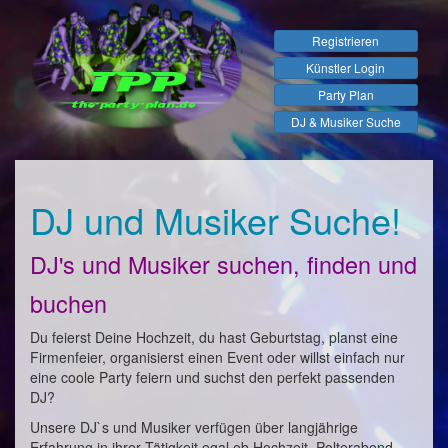
Registrieren
Künstler Login
Party Plan
DJ & Musiker Suche
DJ und Musiker Suche!
DJ's und Musiker suchen, finden und
buchen
Du feierst Deine Hochzeit, du hast Geburtstag, planst eine
Firmenfeier, organisierst einen Event oder willst einfach nur
eine coole Party feiern und suchst den perfekt passenden
DJ?
Unsere DJ`s und Musiker verfügen über langjährige
Erfahrung in ihrer Tätigkeit egal ob Hochzeit, Polterabend,