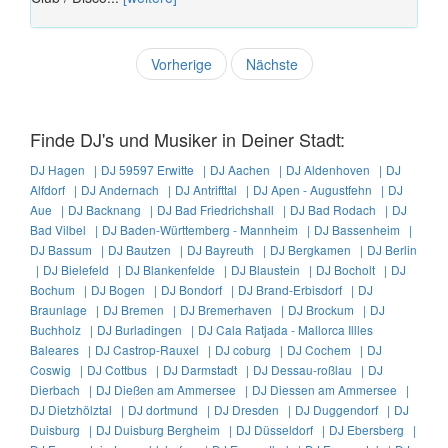
Vorherige
Nächste
Finde DJ's und Musiker in Deiner Stadt:
DJ Hagen |
DJ 59597 Erwitte |
DJ Aachen |
DJ Aldenhoven |
DJ
Alfdorf |
DJ Andernach |
DJ Antrifttal |
DJ Apen - Augustfehn |
DJ
Aue |
DJ Backnang |
DJ Bad Friedrichshall |
DJ Bad Rodach |
DJ
Bad Vilbel |
DJ Baden-Württemberg - Mannheim |
DJ Bassenheim |
DJ Bassum |
DJ Bautzen |
DJ Bayreuth |
DJ Bergkamen |
DJ Berlin
|
DJ Bielefeld |
DJ Blankenfelde |
DJ Blaustein |
DJ Bocholt |
DJ
Bochum |
DJ Bogen |
DJ Bondorf |
DJ Brand-Erbisdorf |
DJ
Braunlage |
DJ Bremen |
DJ Bremerhaven |
DJ Brockum |
DJ
Buchholz |
DJ Burladingen |
DJ Cala Ratjada - Mallorca Illles
Baleares |
DJ Castrop-Rauxel |
DJ coburg |
DJ Cochem |
DJ
Coswig |
DJ Cottbus |
DJ Darmstadt |
DJ Dessau-roßlau |
DJ
Dierbach |
DJ Dießen am Ammersee |
DJ Diessen am Ammersee |
DJ Dietzhölztal |
DJ dortmund |
DJ Dresden |
DJ Duggendorf |
DJ
Duisburg |
DJ Duisburg Bergheim |
DJ Düsseldorf |
DJ Ebersberg |