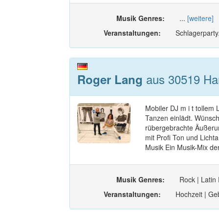
Musik Genres:
...
[weitere]
Veranstaltungen:
Schlagerparty
aus 30519 Han
Roger Lang
Mobiler DJ m i t tollem
Tanzen einlädt. Wünsche
rübergebrachte Äußerun
mit Profi Ton und Licht
Musik Ein Musik-Mix de
Musik Genres:
Rock | Latin
Veranstaltungen:
Hochzeit | Geb