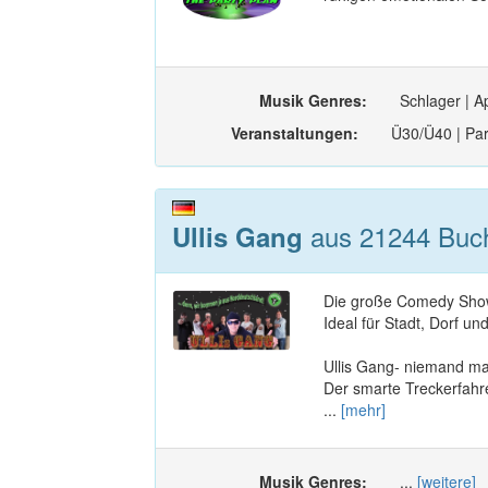
Musik Genres:
Schlager | Ap
Veranstaltungen:
Ü30/Ü40 | Part
aus 21244 Buch
Ullis Gang
Die große Comedy Show 
Ideal für Stadt, Dorf und
Ullis Gang- niemand ma
Der smarte Treckerfahr
...
[mehr]
Musik Genres:
...
[weitere]