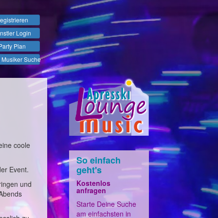
egistrieren
nstler Login
Party Plan
 Musiker Suche
eine coole
So einfach
geht's
der Event.
Kostenlos
ringen und
anfragen
 Abends
Starte Deine Suche
am einfachsten in