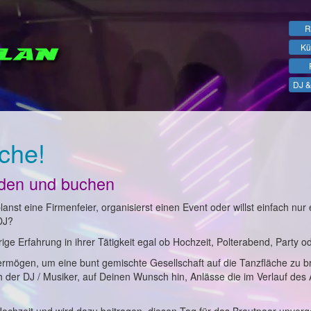
R
Kü
DJ &
che!
nden und buchen
anst eine Firmenfeier, organisierst einen Event oder willst einfach nur 
DJ?
ge Erfahrung in ihrer Tätigkeit egal ob Hochzeit, Polterabend, Party o
ermögen, um eine bunt gemischte Gesellschaft auf die Tanzfläche zu b
ch der DJ / Musiker, auf Deinen Wunsch hin, Anlässe die im Verlauf des