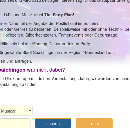
 Hochzeit und wird dazu beitragen, diesen Tag für das Brautpaar unverg
er DJ`s und Musiker bei
The Party Plan!
einer Nähe mit der Angabe der Postleitzahl im Suchfeld.
en oder Genres zu bedienen. Beispielsweise mit oder ohne Technik, b
y, Hochzeiten, Silberhochzeiten, Firmenevents oder Geburtstage.
 Hilfe sein bei der Planung Deiner perfekten Party.
Dir gewählte Stadt Spaichingen in der Region / Bundesland aus.
en und anfragen.
war nicht dabei?
paichingen
ne Direktanfrage mit deinen Veranstaltungsdaten, wir werden versuche
nstaltung zu finden.
suchen
reset