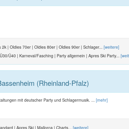
 2k | Oldies 70er | Oldies 80er | Oldies 90er | Schlager...
[weitere]
 Ü30/Ü40 | Karneval/Fasching | Party allgemein | Apres Ski Party...
[wei
assenheim (Rheinland-Pfalz)
staltungen mit deutscher Party und Schlagermusik. ...
[mehr]
andard | Apres Ski | Mallorca | Charts...
[weitere]