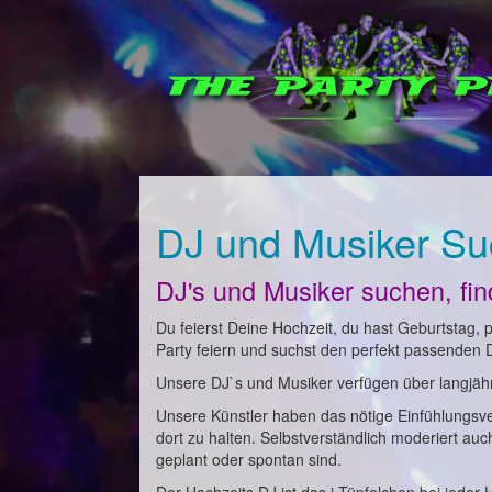
DJ und Musiker Su
DJ's und Musiker suchen, fi
Du feierst Deine Hochzeit, du hast Geburtstag, pl
Party feiern und suchst den perfekt passenden 
Unsere DJ`s und Musiker verfügen über langjähri
Unsere Künstler haben das nötige Einfühlungsv
dort zu halten. Selbstverständlich moderiert au
geplant oder spontan sind.