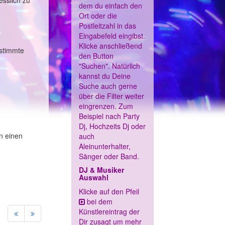
esslich zu
dem du einfach den
Ort oder die
Postleitzahl in das
Eingabefeld eingibst.
Klicke anschließend
estimmte
den Button
"Suchen". Natürlich
kannst du Deine
Suche auch gerne
über die Filter weiter
eingrenzen. Zum
Beispiel nach Party
Dj, Hochzeits Dj oder
n einen
auch
Aleinunterhalter,
Sänger oder Band.
DJ & Musiker
Auswahl
Klicke auf den Pfeil
bei dem
Künstlereintrag der
Dir zusagt um mehr