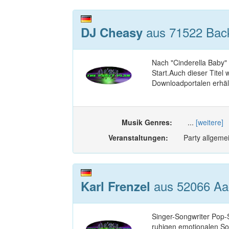
aus 71522 Bac
DJ Cheasy
Nach "Cinderella Baby"
Start.Auch dieser Titel
Downloadportalen erhält
Musik Genres:
...
[weitere]
Veranstaltungen:
Party allgemei
aus 52066 Aac
Karl Frenzel
Singer-Songwriter Pop-
ruhigen emotionalen So