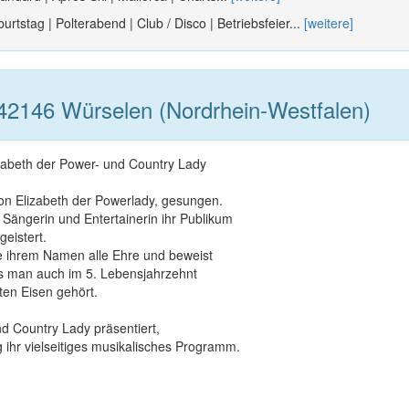
urtstag | Polterabend | Club / Disco | Betriebsfeier...
[weitere]
42146 Würselen (Nordrhein-Westfalen)
izabeth der Power- und Country Lady
on Elizabeth der Powerlady, gesungen.
s Sängerin und Entertainerin ihr Publikum
geistert.
e ihrem Namen alle Ehre und beweist
s man auch im 5. Lebensjahrzehnt
ten Eisen gehört.
nd Country Lady präsentiert,
g ihr vielseitiges musikalisches Programm.