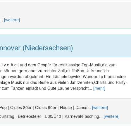
...
[weitere]
nover (Niedersachsen)
 L i v e A c t und dem Gespür für erstklassige Top-Musik,die zum
 können gern,aber zu rechter Zeit,einfließen.Unfreundlich
gen werden abgelehnt. Ein Lächeln bewirkt Wunder I c h erscheine
anlage Musik nur das Beste aus vielen Jahrzehnten,Charts und Party-
r zum Tanzen einlädt und Gute Laune verspricht...
[mehr]
 Pop | Oldies 80er | Oldies 90er | House | Dance...
[weitere]
urtstag | Betriebsfeier | Ü30/Ü40 | Karneval/Fasching...
[weitere]