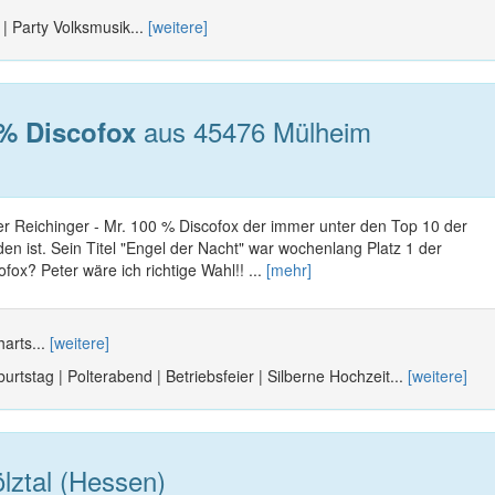
 | Party Volksmusik...
[weitere]
aus 45476 Mülheim
 % Discofox
er Reichinger - Mr. 100 % Discofox der immer unter den Top 10 der
den ist. Sein Titel "Engel der Nacht" war wochenlang Platz 1 der
fox? Peter wäre ich richtige Wahl!! ...
[mehr]
harts...
[weitere]
urtstag | Polterabend | Betriebsfeier | Silberne Hochzeit...
[weitere]
lztal (Hessen)