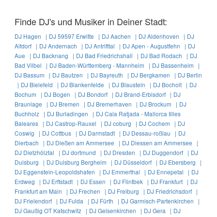
Finde DJ's und Musiker in Deiner Stadt:
DJ Hagen |
DJ 59597 Erwitte |
DJ Aachen |
DJ Aldenhoven |
DJ
Alfdorf |
DJ Andernach |
DJ Antrifttal |
DJ Apen - Augustfehn |
DJ
Aue |
DJ Backnang |
DJ Bad Friedrichshall |
DJ Bad Rodach |
DJ
Bad Vilbel |
DJ Baden-Württemberg - Mannheim |
DJ Bassenheim |
DJ Bassum |
DJ Bautzen |
DJ Bayreuth |
DJ Bergkamen |
DJ Berlin
|
DJ Bielefeld |
DJ Blankenfelde |
DJ Blaustein |
DJ Bocholt |
DJ
Bochum |
DJ Bogen |
DJ Bondorf |
DJ Brand-Erbisdorf |
DJ
Braunlage |
DJ Bremen |
DJ Bremerhaven |
DJ Brockum |
DJ
Buchholz |
DJ Burladingen |
DJ Cala Ratjada - Mallorca Illles
Baleares |
DJ Castrop-Rauxel |
DJ coburg |
DJ Cochem |
DJ
Coswig |
DJ Cottbus |
DJ Darmstadt |
DJ Dessau-roßlau |
DJ
Dierbach |
DJ Dießen am Ammersee |
DJ Diessen am Ammersee |
DJ Dietzhölztal |
DJ dortmund |
DJ Dresden |
DJ Duggendorf |
DJ
Duisburg |
DJ Duisburg Bergheim |
DJ Düsseldorf |
DJ Ebersberg |
DJ Eggenstein-Leopoldshafen |
DJ Emmerthal |
DJ Ennepetal |
DJ
Erdweg |
DJ Erftstadt |
DJ Essen |
DJ Flintbek |
DJ Frankfurt |
DJ
Frankfurt am Main |
DJ Frechen |
DJ Freiburg |
DJ Friedrichsdorf |
DJ Frielendorf |
DJ Fulda |
DJ Fürth |
DJ Garmisch-Partenkirchen |
DJ Gaußig OT Katschwitz |
DJ Gelsenkirchen |
DJ Gera |
DJ