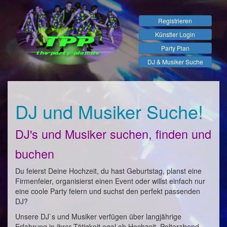
Registrieren
Künstler Login
Party Plan
DJ & Musiker Suche
DJ und Musiker Suche!
DJ's und Musiker suchen, finden und
buchen
Du feierst Deine Hochzeit, du hast Geburtstag, planst eine
Firmenfeier, organisierst einen Event oder willst einfach nur
eine coole Party feiern und suchst den perfekt passenden
DJ?
Unsere DJ`s und Musiker verfügen über langjährige
Erfahrung in ihrer Tätigkeit egal ob Hochzeit, Polterabend,