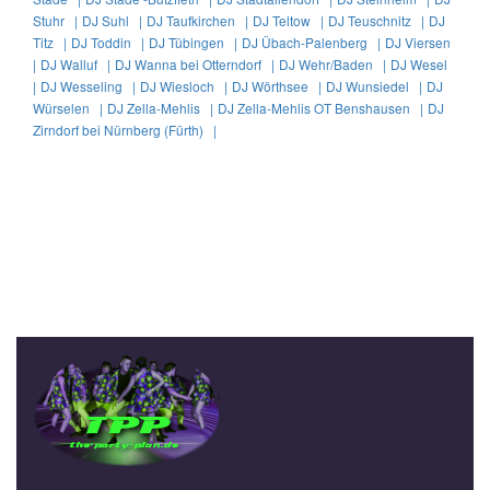
Stuhr |
DJ Suhl |
DJ Taufkirchen |
DJ Teltow |
DJ Teuschnitz |
DJ
Titz |
DJ Toddin |
DJ Tübingen |
DJ Übach-Palenberg |
DJ Viersen
|
DJ Walluf |
DJ Wanna bei Otterndorf |
DJ Wehr/Baden |
DJ Wesel
|
DJ Wesseling |
DJ Wiesloch |
DJ Wörthsee |
DJ Wunsiedel |
DJ
Würselen |
DJ Zella-Mehlis |
DJ Zella-Mehlis OT Benshausen |
DJ
Zirndorf bei Nürnberg (Fürth) |