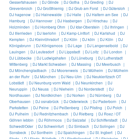
Gessertshausen |
DJ Glinde |
DJ Gotha |
DJ Greding |
DJ
Grevenbroich |
DJ Großthiemig |
DJ Grub am Forst |
DJ Gütersloh |
DJ hagenow |
DJ Hainewalde |
DJ Halle |
DJ Haltern am See |
DJ
Hamburg |
DJ Hannover |
DJ Hasbergen |
DJ Hirschau |
DJ
Holzminden |
DJ Homberg Ohm |
DJ Idar-Oberstein |
DJ Ihringen |
DJ Illerrieden |
DJ Iserlohn |
DJ Kamp-Lintfort |
DJ Karlshud |
DJ
Kempten |
DJ Kleinröhrsdorf |
DJ Köln |
DJ köln |
DJ Köln |
DJ
Königsbrunn |
DJ Königsmoos |
DJ Lage |
DJ Langenselbold |
DJ
Lauingen |
DJ Leutesdorf |
DJ Lippstadt |
DJ Loitz |
DJ London |
DJ Lübbecke |
DJ Ludwigshafen |
DJ Lüneburg |
DJ Lutherstadt
Wittenberg |
DJ Markt Schwaben |
DJ Massing |
DJ Meerbusch |
DJ Mönchengladbach |
DJ Moorenweis |
DJ Mülheim |
DJ Mülheim
an der Ruhr |
DJ München |
DJ Neu-Ulm |
DJ Neukieritzsch OT
Lobstädt |
DJ Neunburg vorm Wald |
DJ Neunkirchen |
DJ
Neuruppin |
DJ Neuss |
DJ Nieheim |
DJ Norderstedt |
DJ
Nordhausen |
DJ Nordkirchen |
DJ Norken |
DJ Nürnberg |
DJ
Oberhausen |
DJ osnabrück |
DJ Osterwieck |
DJ Paderborn |
DJ
Parkstetten |
DJ Peine |
DJ Peißenberg |
DJ Pilsting |
DJ Polch |
DJ Pulheim |
DJ Rednitzhembach |
DJ Rietberg |
DJ Roez / OT
Göhren lebbin |
DJ Röhrmoos |
DJ Salzatal |
DJ Schifferstadt |
DJ
Schwedt/Oder |
DJ Schweinfurt |
DJ Simbach |
DJ Solingen |
DJ
Sonsbeck |
DJ Sontheim |
DJ Spaichingen |
DJ St. Ingbert |
DJ
Stade |
DJ Stade -Bützfleth |
DJ Stadtallendorf |
DJ Steinheim |
DJ