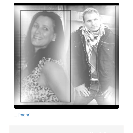
...
[mehr]